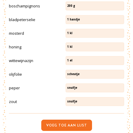
boschampignons
200
g
bladpeterselie
1
handje
mosterd
1
kl
honing
1
kl
wittewijnazijn
1
el
olijfolie
scheutje
peper
snuifje
zout
snuifje
VOEG TOE AAN LIJST