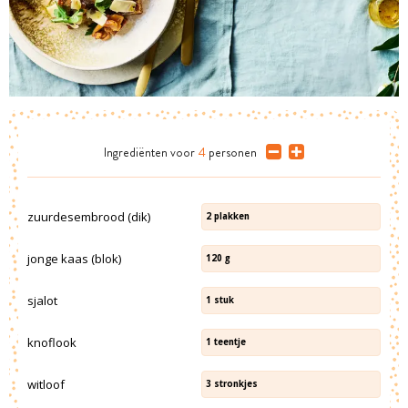
Ingrediënten
voor
4
personen
zuurdesembrood (dik)
2
plakken
jonge kaas (blok)
120
g
sjalot
1
stuk
knoflook
1
teentje
witloof
3
stronkjes