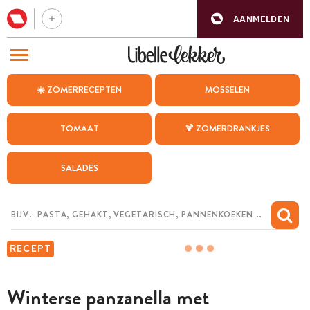
AANMELDEN
BEZOEK ONZE ANDERE WEBSITES
☀️ ZOMERRECEPTEN
MOSSELEN
RECEPTEN
TOMAAT
🍹 ZOMERDRANKJES
WEEKMENU
SALADES
CHAT MET MAIA
INSPIRATIE
MIJN BEWAARDE RECEPTEN
RECEPT
Winterse panzanella met