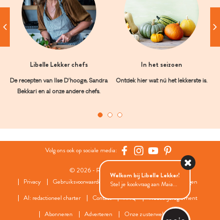
Libelle Lekker chefs
In het seizoen
De recepten van Ilse D’hooge, Sandra
Ontdek hier wat nú het lekkerste is.
Bekkari en al onze andere chefs.
Volg ons ook op sociale media:
© 2026 - Roularta Media Group
Welkom bij Libelle Lekker!
Privacy
Gebruiksvoorwaarden
Cookies
Cookies instellingen
Stel je kookvraag aan Maia...
AI: redactioneel charter
Contact
FAQ
Wedstrijdreglement
Abonneren
Adverteren
Onze zusterwebsites