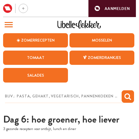
AANMELDEN
BEZOEK ONZE ANDERE WEBSITES
☀️ ZOMERRECEPTEN
MOSSELEN
RECEPTEN
TOMAAT
🍹 ZOMERDRANKJES
WEEKMENU
SALADES
CHAT MET MAIA
INSPIRATIE
MIJN BEWAARDE RECEPTEN
Dag 6: hoe groener, hoe liever
3 gezonde recepten voor ontbijt, lunch en diner