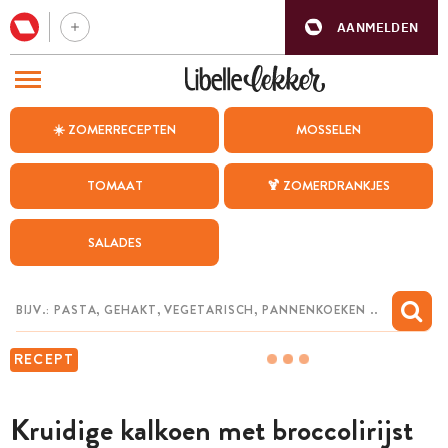
AANMELDEN
BEZOEK ONZE ANDERE WEBSITES
☀️ ZOMERRECEPTEN
MOSSELEN
RECEPTEN
TOMAAT
🍹 ZOMERDRANKJES
WEEKMENU
SALADES
CHAT MET MAIA
INSPIRATIE
MIJN BEWAARDE RECEPTEN
RECEPT
Kruidige kalkoen met broccolirijst