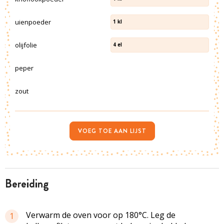
uienpoeder
1
kl
olijfolie
4
el
peper
zout
VOEG TOE AAN LIJST
bereiding
Verwarm de oven voor op 180°C. Leg de
1