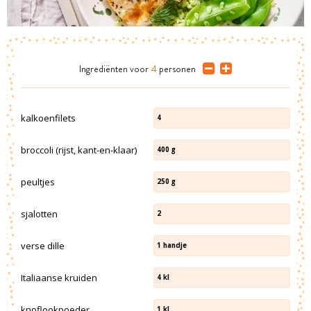
Ingrediënten
voor
4
personen
kalkoenfilets
4
broccoli (rijst, kant-en-klaar)
400
g
peultjes
250
g
sjalotten
2
verse dille
1
handje
Italiaanse kruiden
4
kl
knoflookpoeder
1
kl