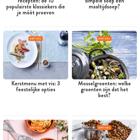
recepten: de 10
simpele soep een
populairste klassiekers die
maaltijdsoep?
je móét proeven
ARTIKEL
ARTIKEL
Kerstmenu met vis: 3
Mosselgroenten: welke
feestelijke opties
groenten zijn dat het
best?
ARTIKEL
ARTIKEL