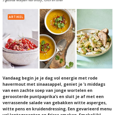
3 gezonde recepten voor ontbijt, lunch en diner
ARTIKEL
Vandaag begin je je dag vol energie met rode
havermout met sinaasappel, geniet je ’s middags
van een zachte soep van jonge wortelen en
geroosterde puntpaprika’s en sluit je af met een
verrassende salade van gebakken witte asperges,
witte pens en kruidendressing. Een gevarieerd menu
vol lentegroenten en frisse smaken. Smakelijk!