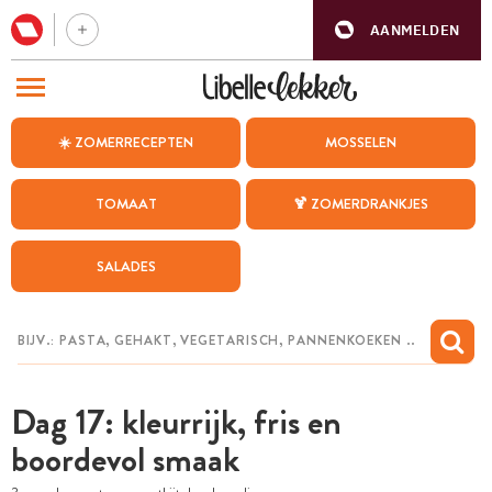
AANMELDEN
BEZOEK ONZE ANDERE WEBSITES
☀️ ZOMERRECEPTEN
MOSSELEN
RECEPTEN
TOMAAT
🍹 ZOMERDRANKJES
WEEKMENU
SALADES
CHAT MET MAIA
INSPIRATIE
MIJN BEWAARDE RECEPTEN
Dag 17: kleurrijk, fris en
boordevol smaak