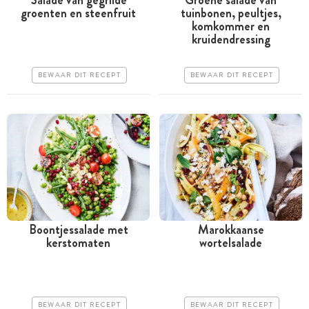
groenten en steenfruit
tuinbonen, peultjes,
Tussen 30 minuten en 1
Tussen 30 minuten en 1
komkommer en
uur
uur
kruidendressing
Goedkoop
Goedkoop
BEWAAR DIT RECEPT
BEWAAR DIT RECEPT
Erg makkelijk
Erg makkelijk
Boontjessalade met
Marokkaanse
kerstomaten
wortelsalade
Minder dan 30 minuten
Minder dan 30 minuten
Goedkoop
Goedkoop
Erg makkelijk
Erg makkelijk
BEWAAR DIT RECEPT
BEWAAR DIT RECEPT