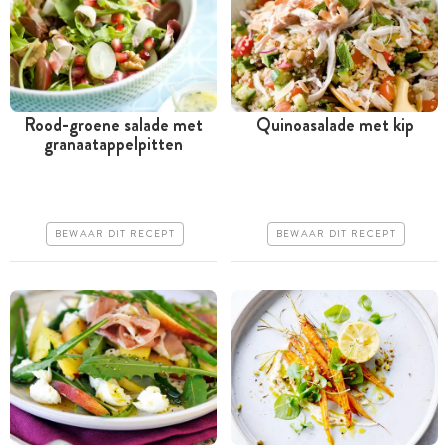
Rood-groene salade met
Quinoasalade met kip
granaatappelpitten
Minder dan 30 minuten
Tussen 30 minuten en 1
uur
Goedkoop
Goedkoop
Erg makkelijk
BEWAAR DIT RECEPT
BEWAAR DIT RECEPT
Erg makkelijk