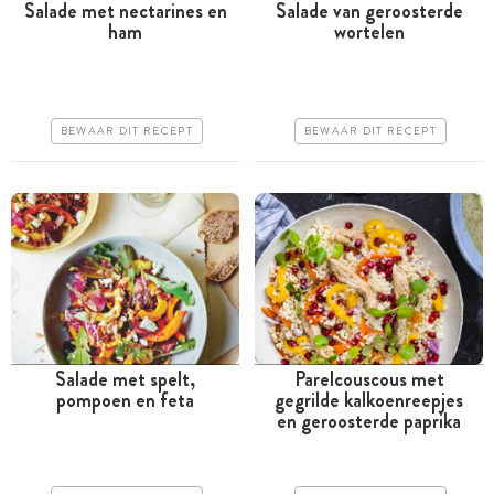
Salade met nectarines en
Salade van geroosterde
ham
wortelen
Minder dan 30 minuten
Tussen 30 minuten en 1
uur
Goedkoop
Goedkoop
Erg makkelijk
BEWAAR DIT RECEPT
BEWAAR DIT RECEPT
Erg makkelijk
Salade met spelt,
Parelcouscous met
pompoen en feta
gegrilde kalkoenreepjes
Tussen 30 minuten en 1
Tussen 30 minuten en 1
en geroosterde paprika
uur
uur
Iets duurder
Iets duurder