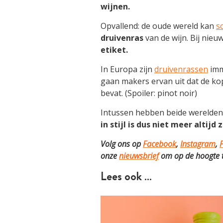
wijnen.
Opvallend: de oude wereld kan
s
druivenras
van de wijn. Bij nieu
etiket.
In Europa zijn
druivenrassen
imm
gaan makers ervan uit dat de ko
bevat. (Spoiler: pinot noir)
Intussen hebben beide werelden 
in stijl is dus niet meer altijd 
Volg ons op
Facebook
,
Instagram
,
P
onze
nieuwsbrief
om op de hoogte te
Lees ook …