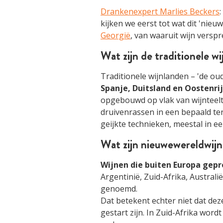
Drankenexpert Marlies Beckers
kijken we eerst tot wat dit 'nieu
Georgië
, van waaruit wijn versp
Wat zijn de traditionele w
Traditionele wijnlanden – 'de ou
Spanje, Duitsland en Oostenri
opgebouwd op vlak van wijnteelt
druivenrassen in een bepaald te
geijkte technieken, meestal in ee
Wat zijn nieuwewereldwij
Wijnen die buiten Europa gep
Argentinië, Zuid-Afrika, Austra
genoemd.
Dat betekent echter niet dat dez
gestart zijn. In Zuid-Afrika wor