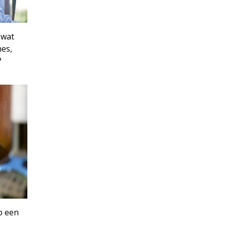
 wat
es,
?
p een