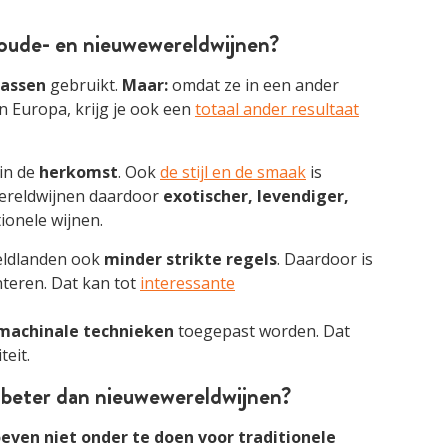
n oude- en nieuwewereldwijnen?
rassen
gebruikt.
Maar:
omdat ze in een ander
n Europa, krijg je ook een
totaal ander resultaat
 in de
herkomst
. Ook
de stijl en de smaak
is
ereldwijnen daardoor
exotischer, levendiger,
ionele wijnen.
reldlanden ook
minder strikte regels
. Daardoor is
nteren. Dat kan tot
interessante
machinale technieken
toegepast worden. Dat
teit.
d’ beter dan nieuwewereldwijnen?
ven niet onder te doen voor traditionele