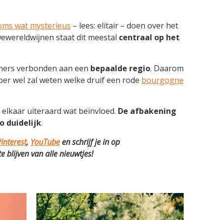
oms wat mysterieus
– lees: elitair – doen over het
wewereldwijnen staat dit meestal
centraal op het
ers verbonden aan een
bepaalde regio
. Daarom
per wel zal weten welke druif een rode
bourgogne
elkaar uiteraard wat beïnvloed.
De afbakening
zo duidelijk
.
interest
,
YouTube
en schrijf je in op
 blijven van alle nieuwtjes!