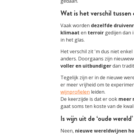
gedaan.
Wat is het verschil tusse
Vaak worden
dezelfde
druiven
klimaat
en
terroir
gedijen dan i
in het glas.
Het verschil zit 'm dus niet enkel
anders. Doorgaans zijn nieuwew
voller en uitbundiger
dan tradit
Tegelijk zijn er in de nieuwe we
er meer vrijheid om te experime
wijnprofielen
leiden.
De keerzijde is dat er ook
meer 
gaat soms ten koste van de kwali
Is wijn uit de ‘oude werel
Neen,
nieuwe wereldwijnen hoe