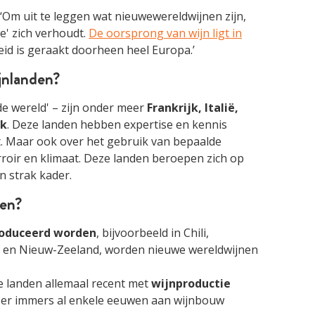
: ‘Om uit te leggen wat nieuwewereldwijnen zijn,
we' zich verhoudt.
De oorsprong van wijn ligt in
reid is geraakt doorheen heel Europa.’
ijnlanden?
de wereld' – zijn onder meer
Frankrijk, Italië,
jk
. Deze landen hebben expertise en kennis
. Maar ook over het gebruik van bepaalde
rroir en klimaat. Deze landen beroepen zich op
n strak kader.
nen?
roduceerd worden
, bijvoorbeeld in Chili,
lië en Nieuw-Zeeland, worden nieuwe wereldwijnen
e landen allemaal recent met
wijnproductie
dt er immers al enkele eeuwen aan wijnbouw