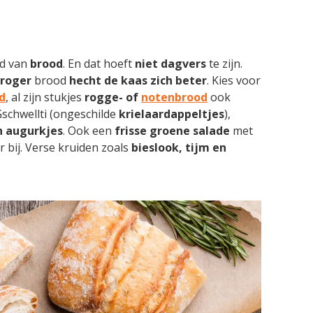
ld van
brood
. En dat hoeft
niet dagvers
te zijn.
droger
brood
hecht de kaas zich beter
. Kies voor
d
, al zijn stukjes
rogge- of
notenbrood
ook
 Gschwellti (ongeschilde
krielaardappeltjes
),
n augurkjes
. Ook een
frisse groene salade
met
r bij. Verse kruiden zoals
bieslook, tijm en