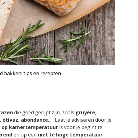
d bakken: tips en recepten
kazen
die goed gerijpt zijn, zoals
gruyère,
 étivaz, abondance
… . Laat je adviseren door je
s op kamertemperatuur
is voor je begint te
erend
en op een
niet té hoge temperatuur
.