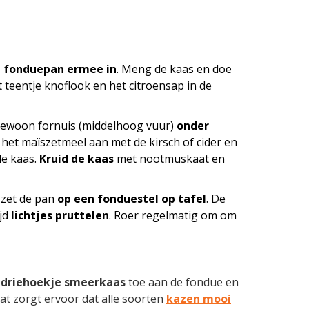
e fonduepan ermee in
. Meng de kaas en doe
 teentje knoflook en het citroensap in de
gewoon fornuis (middelhoog vuur)
onder
 het maïszetmeel aan met de kirsch of cider en
de kaas.
Kruid de kaas
met nootmuskaat en
 zet de pan
op een fonduestel op tafel
. De
ijd
lichtjes pruttelen
. Roer regelmatig om om
n
driehoekje smeerkaas
toe aan de fondue en
at zorgt ervoor dat alle soorten
kazen mooi