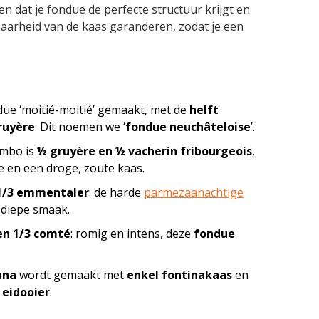
n dat je fondue de perfecte structuur krijgt en
kbaarheid van de kaas garanderen, zodat je een
ue ‘moitié-moitié’ gemaakt, met de
helft
ruyère
. Dit noemen we ‘
fondue neuchâteloise
’.
ombo is
½ gruyère en ½ vacherin fribourgeois
,
e en een droge, zoute kaas.
n 1/3 emmentaler
: de harde
parmezaanachtige
 diepe smaak.
 en 1/3 comté
: romig en intens, deze
fondue
ana
wordt gemaakt met
enkel fontinakaas
en
 eidooier
.