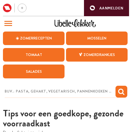
AANMELDEN
BEZOEK ONZE ANDERE WEBSITES
☀️ ZOMERRECEPTEN
MOSSELEN
RECEPTEN
TOMAAT
🍹 ZOMERDRANKJES
WEEKMENU
SALADES
CHAT MET MAIA
INSPIRATIE
MIJN BEWAARDE RECEPTEN
Tips voor een goedkope, gezonde
voorraadkast