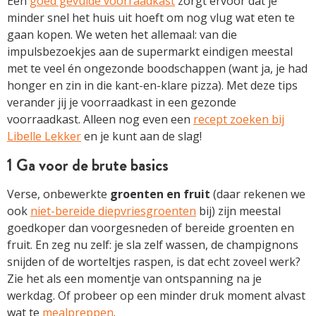
Een
goed gevulde voorraadkast
zorgt ervoor dat je
minder snel het huis uit hoeft om nog vlug wat eten te
gaan kopen. We weten het allemaal: van die
impulsbezoekjes aan de supermarkt eindigen meestal
met te veel én ongezonde boodschappen (want ja, je had
honger en zin in die kant-en-klare pizza). Met deze tips
verander jij je voorraadkast in een gezonde
voorraadkast. Alleen nog even een
recept zoeken bij
Libelle Lekker
en je kunt aan de slag!
1 Ga voor de brute basics
Verse, onbewerkte
groenten en fruit
(daar rekenen we
ook
niet-bereide diepvriesgroenten
bij) zijn meestal
goedkoper dan voorgesneden of bereide groenten en
fruit. En zeg nu zelf: je sla zelf wassen, de champignons
snijden of de worteltjes raspen, is dat echt zoveel werk?
Zie het als een momentje van ontspanning na je
werkdag. Of probeer op een minder druk moment alvast
wat te
mealpreppen
.