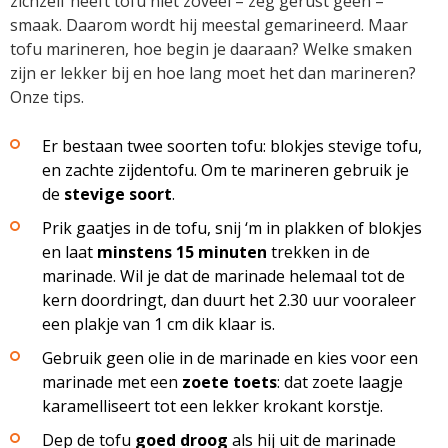
zichzelf heeft tofu niet zoveel – zeg gerust geen –
smaak. Daarom wordt hij meestal gemarineerd. Maar
tofu marineren, hoe begin je daaraan? Welke smaken
zijn er lekker bij en hoe lang moet het dan marineren?
Onze tips.
Er bestaan twee soorten tofu: blokjes stevige tofu,
en zachte zijdentofu. Om te marineren gebruik je
de
stevige soort
.
Prik gaatjes in de tofu, snij ‘m in plakken of blokjes
en laat
minstens 15 minuten
trekken in de
marinade. Wil je dat de marinade helemaal tot de
kern doordringt, dan duurt het 2.30 uur vooraleer
een plakje van 1 cm dik klaar is.
Gebruik geen olie in de marinade en kies voor een
marinade met een
zoete toets
: dat zoete laagje
karamelliseert tot een lekker krokant korstje.
Dep de tofu
goed droog
als hij uit de marinade