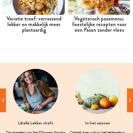
Variatie troef: verrassend
Vegetarisch paasmenu:
lekker en makkelijk meer
feestelijke recepten voor
plantaardig
een Pasen zonder vlees
Libelle Lekker chefs
In het seizoen
De recepten van Ilse D’hooge, Sandra
Ontdek hier wat nú het lekkerste is.