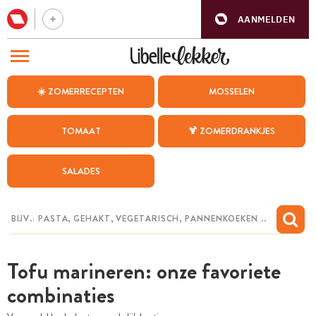
AANMELDEN
BEZOEK ONZE ANDERE WEBSITES
☀️ ZOMERRECEPTEN
MOSSELEN
RECEPTEN
TOMAAT
🍹 ZOMERDRANKJES
WEEKMENU
SALADES
CHAT MET MAIA
INSPIRATIE
MIJN BEWAARDE RECEPTEN
Tofu marineren: onze favoriete
combinaties