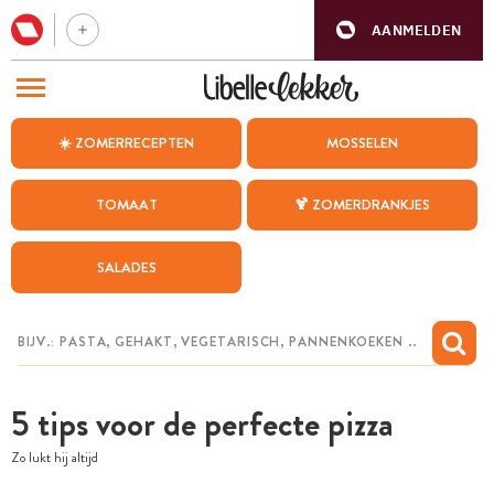
AANMELDEN
BEZOEK ONZE ANDERE WEBSITES
☀️ ZOMERRECEPTEN
MOSSELEN
RECEPTEN
TOMAAT
🍹 ZOMERDRANKJES
WEEKMENU
SALADES
CHAT MET MAIA
INSPIRATIE
MIJN BEWAARDE RECEPTEN
5 tips voor de perfecte pizza
Zo lukt hij altijd