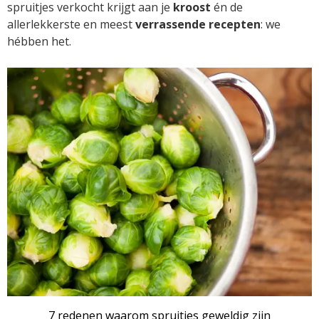
spruitjes verkocht krijgt aan je
kroost
én de
allerlekkerste en meest
verrassende recepten
: we
hébben het.
ARTIKEL
7 redenen waarom spruitjes geweldig zijn