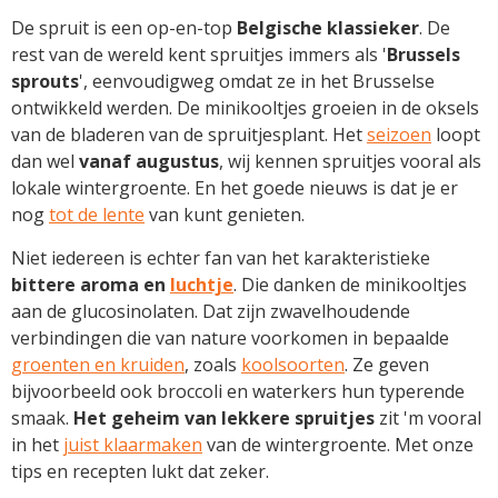
De spruit is een op-en-top
Belgische klassieker
. De
rest van de wereld kent spruitjes immers als '
Brussels
sprouts
', eenvoudigweg omdat ze in het Brusselse
ontwikkeld werden. De minikooltjes groeien in de oksels
van de bladeren van de spruitjesplant. Het
seizoen
loopt
dan wel
vanaf augustus
, wij kennen spruitjes vooral als
lokale wintergroente. En het goede nieuws is dat je er
nog
tot de lente
van kunt genieten.
Niet iedereen is echter fan van het karakteristieke
bittere aroma en
luchtje
. Die danken de minikooltjes
aan de glucosinolaten. Dat zijn zwavelhoudende
verbindingen die van nature voorkomen in bepaalde
groenten en kruiden
, zoals
koolsoorten
. Ze geven
bijvoorbeeld ook broccoli en waterkers hun typerende
smaak.
Het geheim van lekkere spruitjes
zit 'm vooral
in het
juist klaarmaken
van de wintergroente. Met onze
tips en recepten lukt dat zeker.