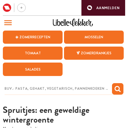
AANMELDEN
BEZOEK ONZE ANDERE WEBSITES
☀️ ZOMERRECEPTEN
MOSSELEN
RECEPTEN
TOMAAT
🍹 ZOMERDRANKJES
WEEKMENU
SALADES
CHAT MET MAIA
INSPIRATIE
MIJN BEWAARDE RECEPTEN
Spruitjes: een geweldige
wintergroente