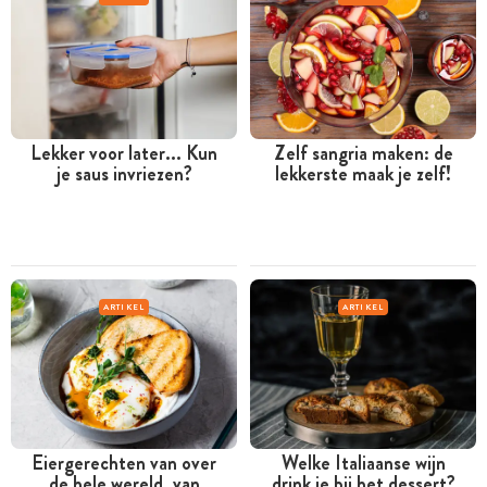
Lekker voor later... Kun
Zelf sangria maken: de
je saus invriezen?
lekkerste maak je zelf!
ARTIKEL
ARTIKEL
Eiergerechten van over
Welke Italiaanse wijn
de hele wereld, van
drink je bij het dessert?