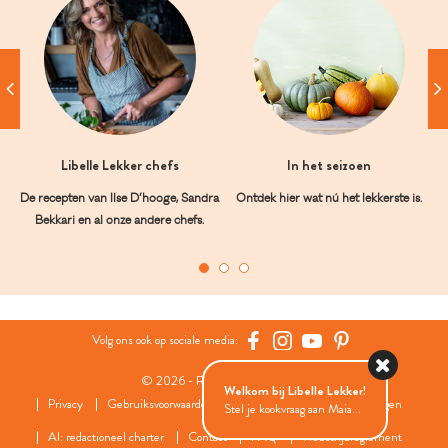
Libelle Lekker chefs
In het seizoen
De recepten van Ilse D’hooge, Sandra
Ontdek hier wat nú het lekkerste is.
Bekkari en al onze andere chefs.
Volg ons ook op sociale media:
© 2026 - Roularta Media Group
Welkom bij Libelle Lekker!
Privacy
Gebruiksvoorwaarden
Cookies
Cookies instellingen
Stel je kookvraag aan Maia...
AI: redactioneel charter
Contact
FAQ
Wedstrijdreglement