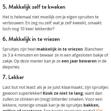
5. Makkelijk zelf te kweken
Het is helemaal niet moeilijk om je eigen spruiten te
verbouwen. En zeg nu zelf: wat je zelf kweekt, smaakt
toch nog 10 keer lekkerder?
6. Makkelijk in te vriezen
Spruitjes zijn heel
makkelijk in te vriezen
. Blancheer
ze 3 à 4 minuten en bewaar ze in een afgesloten bakje of
zakje. Op deze manier kan je ze
een jaar bewaren
in de
diepvries.
7. Lekker
Last but not least: als je ze juist klaarmaakt, zijn spruitjes
gewoon superlekker!
Kook ze niet te lang
, want dan
zullen ze stinken en (nog) bitterder smaken. Voor een
lekkere, noterige smaak kan je de spruitjes
bakken,
grillen of roosteren
. Een beetje inspiratie nodig?
Klik