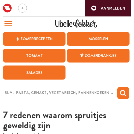
AANMELDEN
BEZOEK ONZE ANDERE WEBSITES
☀️ ZOMERRECEPTEN
MOSSELEN
RECEPTEN
TOMAAT
🍹 ZOMERDRANKJES
WEEKMENU
SALADES
CHAT MET MAIA
INSPIRATIE
MIJN BEWAARDE RECEPTEN
7 redenen waarom spruitjes
geweldig zijn