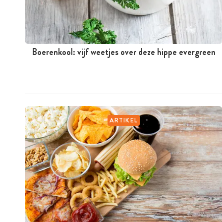
Boerenkool: vijf weetjes over deze hippe evergreen
ARTIKEL