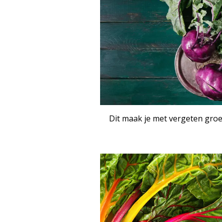
RECEPTE
Dit maak je met vergeten gro
ART