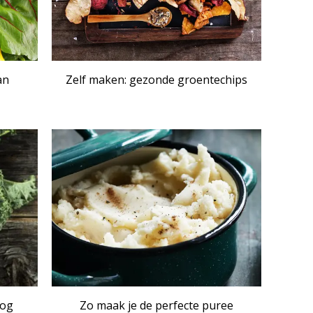
an
Zelf maken: gezonde groentechips
IKEL
ARTIKEL
nog
Zo maak je de perfecte puree