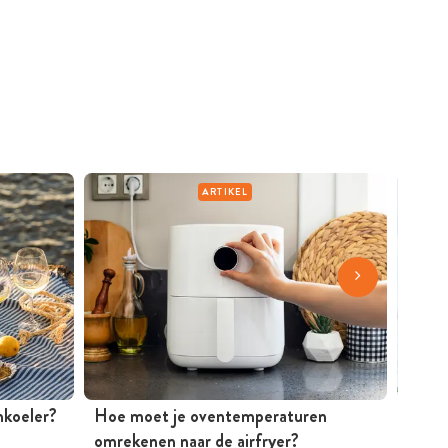
ARTIKEL
jnkoeler?
Hoe moet je oventemperaturen
Mosse
omrekenen naar de airfryer?
Peter