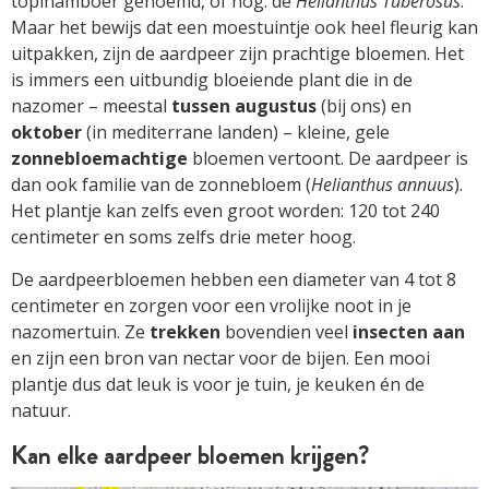
topinamboer genoemd, of nog: de
Helianthus Tuberosus
.
Maar het bewijs dat een moestuintje ook heel fleurig kan
uitpakken, zijn de aardpeer zijn prachtige bloemen. Het
is immers een uitbundig bloeiende plant die in de
nazomer – meestal
tussen augustus
(bij ons) en
oktober
(in mediterrane landen) – kleine, gele
zonnebloemachtige
bloemen vertoont. De aardpeer is
dan ook familie van de zonnebloem (
Helianthus annuus
).
Het plantje kan zelfs even groot worden: 120 tot 240
centimeter en soms zelfs drie meter hoog.
De aardpeerbloemen hebben een diameter van 4 tot 8
centimeter en zorgen voor een vrolijke noot in je
nazomertuin. Ze
trekken
bovendien veel
insecten aan
en zijn een bron van nectar voor de bijen. Een mooi
plantje dus dat leuk is voor je tuin, je keuken én de
natuur.
Kan elke aardpeer bloemen krijgen?