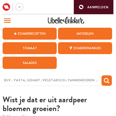
AANMELDEN
BEZOEK ONZE ANDERE WEBSITES
☀️ ZOMERRECEPTEN
MOSSELEN
RECEPTEN
TOMAAT
🍹 ZOMERDRANKJES
WEEKMENU
SALADES
CHAT MET MAIA
INSPIRATIE
MIJN BEWAARDE RECEPTEN
Wist je dat er uit aardpeer
bloemen groeien?