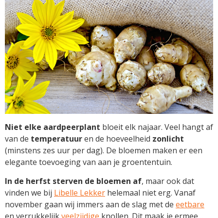
Niet elke aardpeerplant
bloeit elk najaar. Veel hangt af
van de
temperatuur
en de hoeveelheid
zonlicht
(minstens zes uur per dag). De bloemen maken er een
elegante toevoeging van aan je groententuin.
In de herfst sterven de bloemen af
, maar ook dat
vinden we bij
Libelle Lekker
helemaal niet erg. Vanaf
november gaan wij immers aan de slag met de
eetbare
en verrukkelijk
veelzijdige
knollen. Dit maak je ermee…