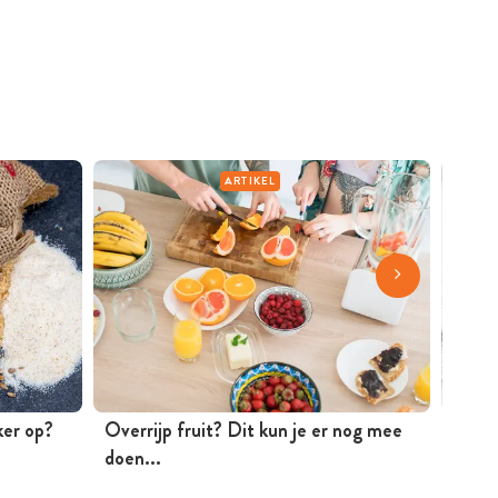
ARTIKEL
ker op?
Overrijp fruit? Dit kun je er nog mee
De pe
doen...
Timon