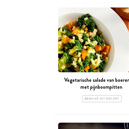
Vegetarische salade van boere
met pijnboompitten
BEWAAR DIT RECEPT