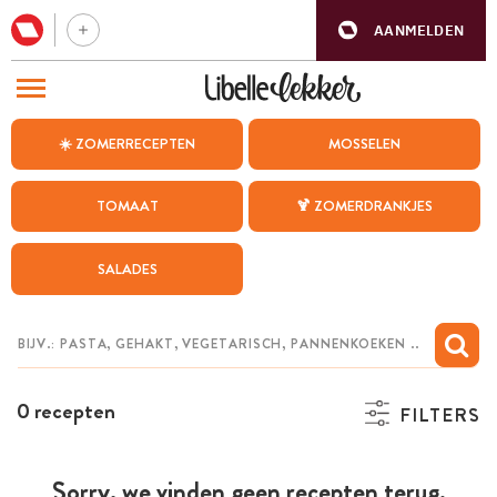
AANMELDEN
BEZOEK ONZE ANDERE WEBSITES
☀️ ZOMERRECEPTEN
MOSSELEN
RECEPTEN
TOMAAT
🍹 ZOMERDRANKJES
WEEKMENU
SALADES
CHAT MET MAIA
INSPIRATIE
MIJN BEWAARDE RECEPTEN
0 recepten
FILTERS
Sorry, we vinden geen recepten terug.