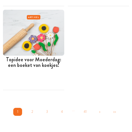
ARTIKEL
Topidee voor Moederdag:
een boeket van koekjes!
...
1
2
3
4
41
>
>>