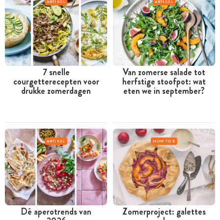
ARTIKEL
ARTIKEL
7 snelle
Van zomerse salade tot
courgetterecepten voor
herfstige stoofpot: wat
drukke zomerdagen
eten we in september?
ARTIKEL
HOW TO'S
Dé aperotrends van
Zomerproject: galettes