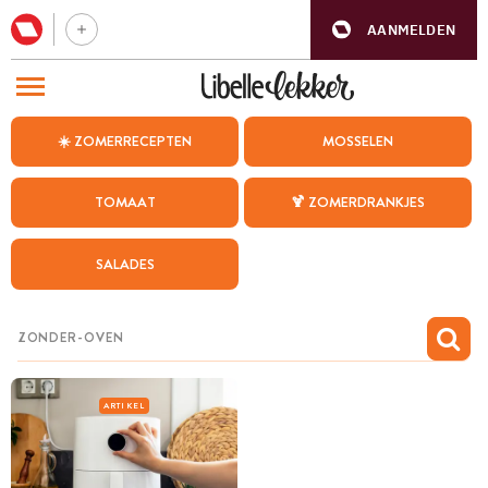
AANMELDEN
BEZOEK ONZE ANDERE WEBSITES
☀️ ZOMERRECEPTEN
MOSSELEN
RECEPTEN
TOMAAT
🍹 ZOMERDRANKJES
WEEKMENU
SALADES
CHAT MET MAIA
INSPIRATIE
MIJN BEWAARDE RECEPTEN
ARTIKEL