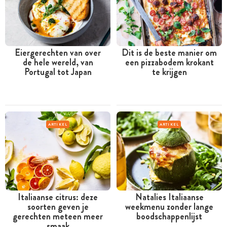
Eiergerechten van over
Dit is de beste manier om
de hele wereld, van
een pizzabodem krokant
Portugal tot Japan
te krijgen
ARTIKEL
ARTIKEL
Italiaanse citrus: deze
Natalies Italiaanse
soorten geven je
weekmenu zonder lange
gerechten meteen meer
boodschappenlijst
smaak