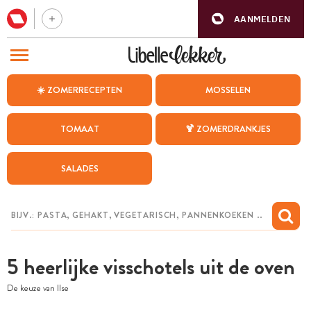
AANMELDEN
BEZOEK ONZE ANDERE WEBSITES
☀️ ZOMERRECEPTEN
MOSSELEN
RECEPTEN
TOMAAT
🍹 ZOMERDRANKJES
WEEKMENU
SALADES
CHAT MET MAIA
INSPIRATIE
MIJN BEWAARDE RECEPTEN
5 heerlijke visschotels uit de oven
De keuze van Ilse