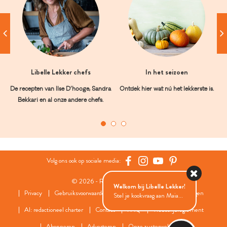
Libelle Lekker chefs
In het seizoen
De recepten van Ilse D’hooge, Sandra
Ontdek hier wat nú het lekkerste is.
Bekkari en al onze andere chefs.
Volg ons ook op sociale media:
© 2026 - Roularta Media Group
Welkom bij Libelle Lekker!
Privacy
Gebruiksvoorwaarden
Cookies
Cookies instellingen
Stel je kookvraag aan Maia...
AI: redactioneel charter
Contact
FAQ
Wedstrijdreglement
Abonneren
Adverteren
Onze zusterwebsites