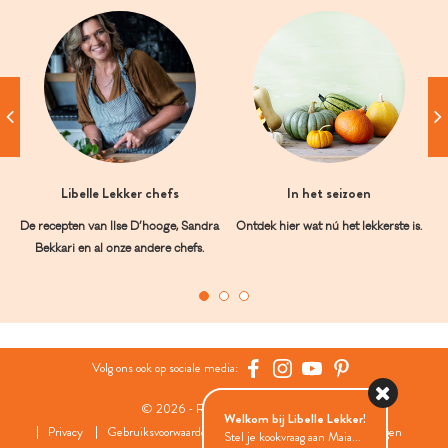
Libelle Lekker chefs
In het seizoen
De recepten van Ilse D’hooge, Sandra
Ontdek hier wat nú het lekkerste is.
Bekkari en al onze andere chefs.
Volg ons ook op sociale media:
© 2026 - Roularta Media Group
Welkom bij Libelle Lekker!
Privacy
Gebruiksvoorwaarden
Cookies
Cookies instellingen
Stel je kookvraag aan Maia...