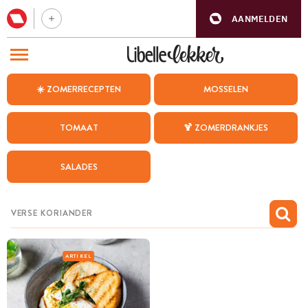
AANMELDEN
BEZOEK ONZE ANDERE WEBSITES
☀️ ZOMERRECEPTEN
MOSSELEN
RECEPTEN
TOMAAT
🍹 ZOMERDRANKJES
WEEKMENU
SALADES
CHAT MET MAIA
INSPIRATIE
MIJN BEWAARDE RECEPTEN
ARTIKEL