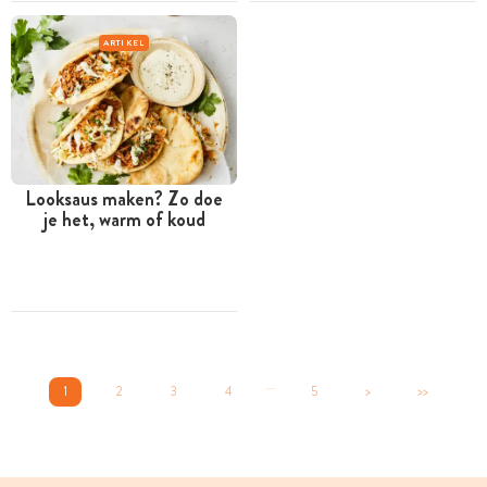
ARTIKEL
Looksaus maken? Zo doe
je het, warm of koud
...
1
2
3
4
5
>
>>