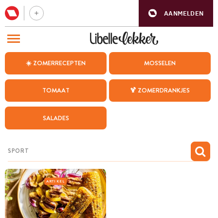
AANMELDEN
BEZOEK ONZE ANDERE WEBSITES
☀️ ZOMERRECEPTEN
MOSSELEN
RECEPTEN
TOMAAT
🍹 ZOMERDRANKJES
WEEKMENU
SALADES
CHAT MET MAIA
INSPIRATIE
MIJN BEWAARDE RECEPTEN
ARTIKEL