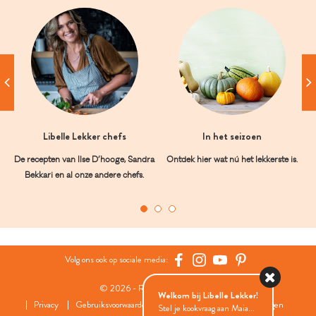
Libelle Lekker chefs
In het seizoen
De recepten van Ilse D’hooge, Sandra
Ontdek hier wat nú het lekkerste is.
Bekkari en al onze andere chefs.
Volg ons ook op sociale media:
© 2026 - Roularta Media Group
Welkom bij Libelle Lekker!
Privacy
Gebruiksvoorwaarden
Cookies
Cookies instellingen
Stel je kookvraag aan Maia...