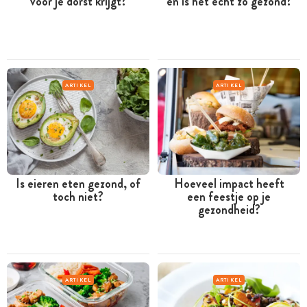
vóór je dorst krijgt?
en is het echt zo gezond?
ARTIKEL
ARTIKEL
Is eieren eten gezond, of
Hoeveel impact heeft
toch niet?
een feestje op je
gezondheid?
ARTIKEL
ARTIKEL