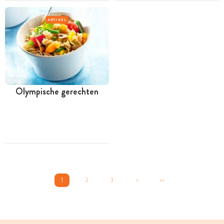
ARTIKEL
Olympische gerechten
1
2
3
>
>>