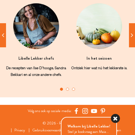
Libelle Lekker chefs
In het seizoen
De recepten van Ilse D’hooge, Sandra
Ontdek hier wat nú het lekkerste is.
Bekkari en al onze andere chefs.
Volg ons ook op sociale media:
© 2026 - Roularta Media Group
Welkom bij Libelle Lekker!
Privacy
Gebruiksvoorwaarden
Cookies
Cookies instellingen
Stel je kookvraag aan Maia...