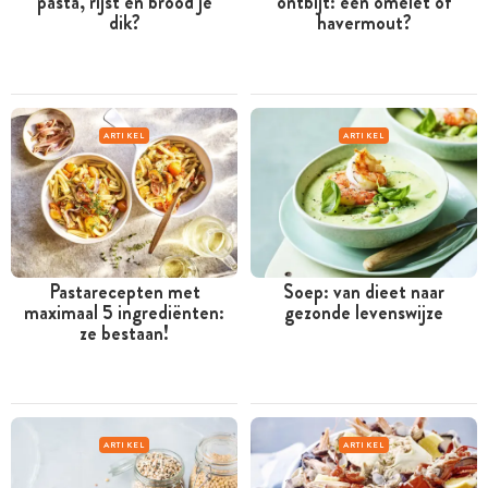
pasta, rijst en brood je
ontbijt: een omelet of
dik?
havermout?
ARTIKEL
ARTIKEL
Pastarecepten met
Soep: van dieet naar
maximaal 5 ingrediënten:
gezonde levenswijze
ze bestaan!
ARTIKEL
ARTIKEL