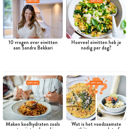
ARTIKEL
ARTIKEL
10 vragen over eiwitten
Hoeveel eiwitten heb je
aan Sandra Bekkari
nodig per dag?
ARTIKEL
ARTIKEL
Maken koolhydraten zoals
Wat is het voedzaamste