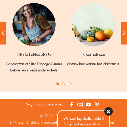
Libelle Lekker chefs
In het seizoen
De recepten van Ilse D’hooge, Sandra
Ontdek hier wat nú het lekkerste is.
Bekkari en al onze andere chefs.
Volg ons ook op sociale media:
© 2026 - Roularta Media Group
Welkom bij Libelle Lekker!
Privacy
Gebruiksvoorwaarden
Cookies
Cookies instellingen
Stel je kookvraag aan Maia...