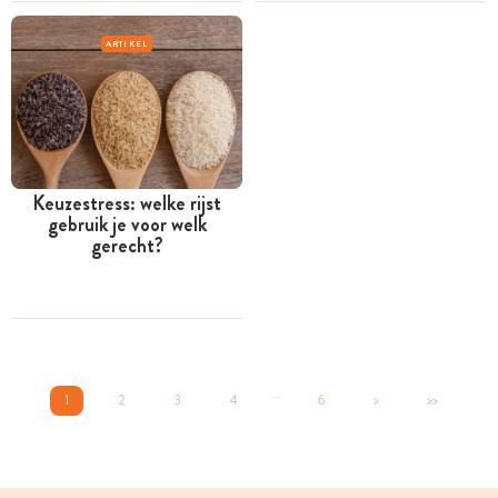
ARTIKEL
Keuzestress: welke rijst
gebruik je voor welk
gerecht?
...
1
2
3
4
6
>
>>