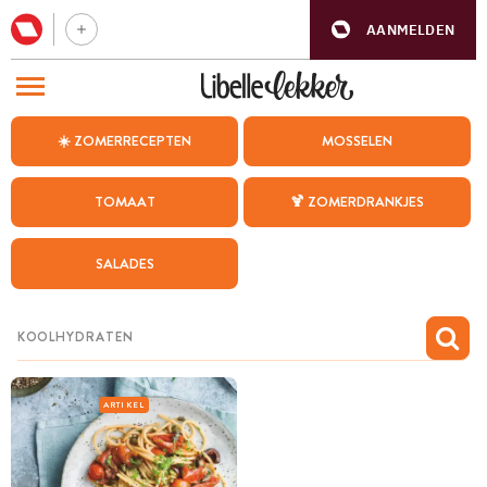
AANMELDEN
BEZOEK ONZE ANDERE WEBSITES
☀️ ZOMERRECEPTEN
MOSSELEN
RECEPTEN
TOMAAT
🍹 ZOMERDRANKJES
WEEKMENU
SALADES
CHAT MET MAIA
INSPIRATIE
MIJN BEWAARDE RECEPTEN
ARTIKEL