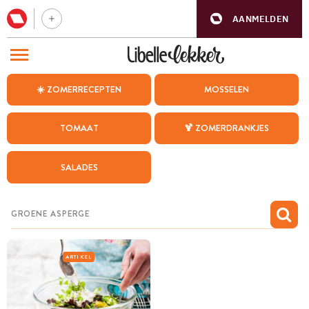
AANMELDEN
BEZOEK ONZE ANDERE WEBSITES
☀️ ZOMERRECEPTEN
MOSSELEN
RECEPTEN
TOMAAT
🍹 ZOMERDRANKJES
WEEKMENU
SALADES
CHAT MET MAIA
INSPIRATIE
MIJN BEWAARDE RECEPTEN
ARTIKEL