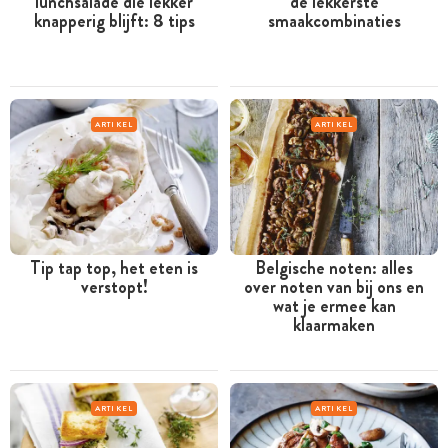
lunchsalade die lekker
de lekkerste
knapperig blijft: 8 tips
smaakcombinaties
ARTIKEL
ARTIKEL
Tip tap top, het eten is
Belgische noten: alles
verstopt!
over noten van bij ons en
wat je ermee kan
klaarmaken
ARTIKEL
ARTIKEL