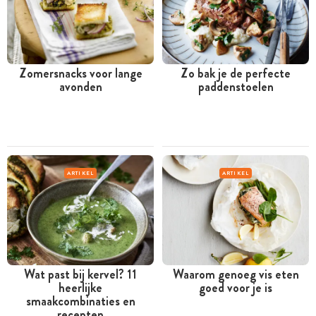
Zomersnacks voor lange
Zo bak je de perfecte
avonden
paddenstoelen
ARTIKEL
ARTIKEL
Wat past bij kervel? 11
Waarom genoeg vis eten
heerlijke
goed voor je is
smaakcombinaties en
recepten