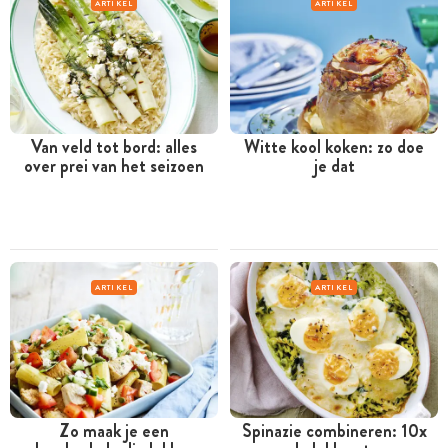
ARTIKEL
ARTIKEL
Van veld tot bord: alles
Witte kool koken: zo doe
over prei van het seizoen
je dat
ARTIKEL
ARTIKEL
Zo maak je een
Spinazie combineren: 10x