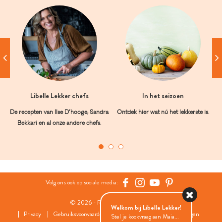
Libelle Lekker chefs
In het seizoen
De recepten van Ilse D’hooge, Sandra
Ontdek hier wat nú het lekkerste is.
Bekkari en al onze andere chefs.
Volg ons ook op sociale media:
© 2026 - Roularta Media Group
Welkom bij Libelle Lekker!
Privacy
Gebruiksvoorwaarden
Cookies
Cookies instellingen
Stel je kookvraag aan Maia...