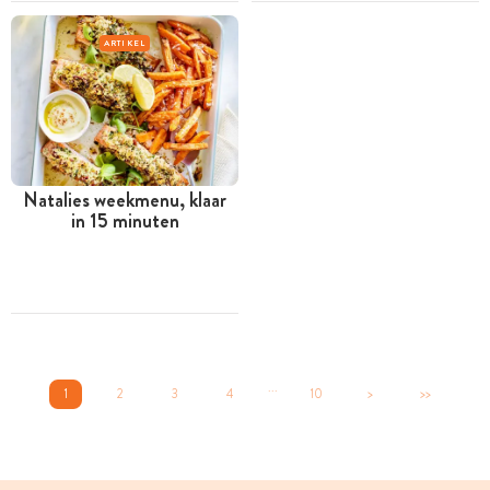
ARTIKEL
Natalies weekmenu, klaar
in 15 minuten
...
1
2
3
4
10
>
>>