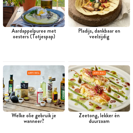
Aardappelpuree met
Pladijs, dankbaar en
oesters (Totjespap)
veelzijdig
ARTIKEL
ARTIKEL
Welke olie gebruik je
Zeetong, lekker én
wanneer?
duurzaam