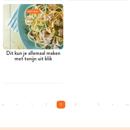
ARTIKEL
Dit kun je allemaal maken
met tonijn uit blik
...
<<
<
1
2
3
4
5
>
>>