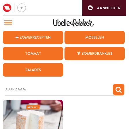
AANMELDEN
BEZOEK ONZE ANDERE WEBSITES
☀️ ZOMERRECEPTEN
MOSSELEN
RECEPTEN
TOMAAT
🍹 ZOMERDRANKJES
WEEKMENU
SALADES
CHAT MET MAIA
INSPIRATIE
MIJN BEWAARDE RECEPTEN
ARTIKEL