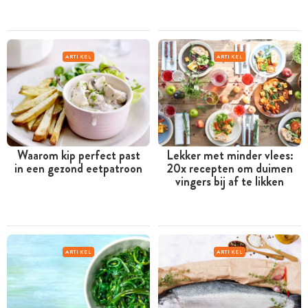
ARTIKEL
ARTIKEL
Waarom kip perfect past
Lekker met minder vlees:
in een gezond eetpatroon
20x recepten om duimen
vingers bij af te likken
ARTIKEL
ARTIKEL