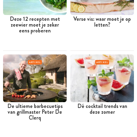
Deze 12 recepten met
Verse vis: waar moet je op
zeewier moet je zeker
letten?
eens proberen
ARTIKEL
ARTIKEL
De ultieme barbecuetips
Dé cocktail trends van
van grillmaster Peter De
deze zomer
Clerq