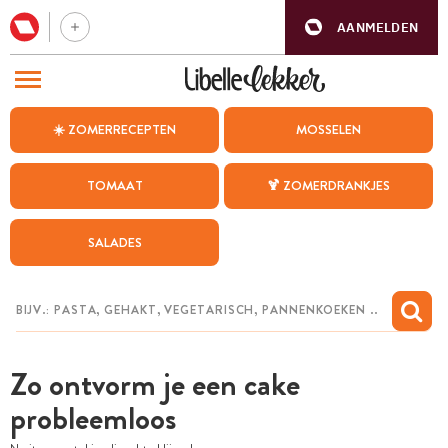
AANMELDEN
BEZOEK ONZE ANDERE WEBSITES
☀️ ZOMERRECEPTEN
MOSSELEN
RECEPTEN
TOMAAT
🍹 ZOMERDRANKJES
WEEKMENU
SALADES
CHAT MET MAIA
INSPIRATIE
MIJN BEWAARDE RECEPTEN
Zo ontvorm je een cake
probleemloos