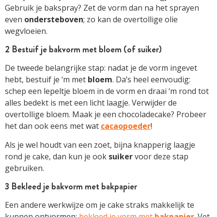
Gebruik je bakspray? Zet de vorm dan na het sprayen
even
ondersteboven
; zo kan de overtollige olie
wegvloeien.
2 Bestuif je bakvorm met bloem (of suiker)
De tweede belangrijke stap: nadat je de vorm ingevet
hebt, bestuif je ‘m met
bloem
. Da’s heel eenvoudig:
schep een lepeltje bloem in de vorm en draai ‘m rond tot
alles bedekt is met een licht laagje. Verwijder de
overtollige bloem. Maak je een chocoladecake? Probeer
het dan ook eens met wat
cacaopoeder
!
Als je wel houdt van een zoet, bijna knapperig laagje
rond je cake, dan kun je ook
suiker
voor deze stap
gebruiken.
3 Bekleed je bakvorm met bakpapier
Een andere werkwijze om je cake straks makkelijk te
kunnen ontvormen:
bekleed je vorm met
bakpapier
. Vet