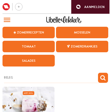
AANMELDEN
BEZOEK ONZE ANDERE WEBSITES
☀️ ZOMERRECEPTEN
MOSSELEN
RECEPTEN
TOMAAT
🍹 ZOMERDRANKJES
WEEKMENU
SALADES
CHAT MET MAIA
INSPIRATIE
MIJN BEWAARDE RECEPTEN
ARTIKEL