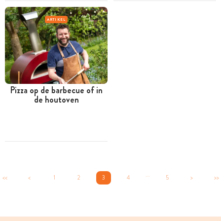
ARTIKEL
Pizza op de barbecue of in
de houtoven
...
<<
<
1
2
3
4
5
>
>>