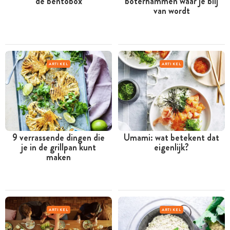
de bentobox
boterhammen waar je blij
van wordt
ARTIKEL
ARTIKEL
9 verrassende dingen die
Umami: wat betekent dat
je in de grillpan kunt
eigenlijk?
maken
ARTIKEL
ARTIKEL