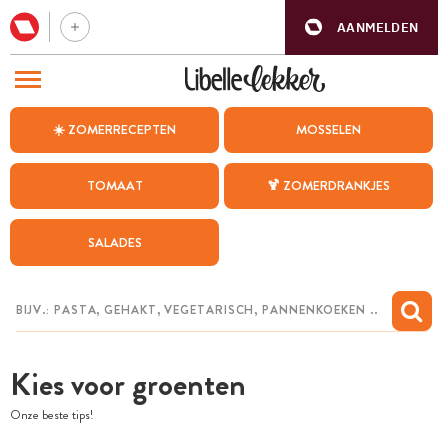
AANMELDEN
BEZOEK ONZE ANDERE WEBSITES
☀️ ZOMERRECEPTEN
MOSSELEN
RECEPTEN
TOMAAT
🍹 ZOMERDRANKJES
WEEKMENU
SALADES
CHAT MET MAIA
INSPIRATIE
MIJN BEWAARDE RECEPTEN
Kies voor groenten
Onze beste tips!