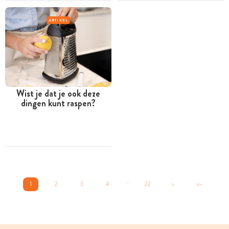
ARTIKEL
Wist je dat je ook deze
dingen kunt raspen?
...
1
2
3
4
22
>
>>