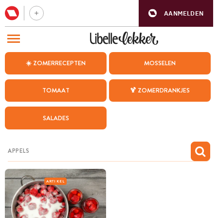
AANMELDEN
BEZOEK ONZE ANDERE WEBSITES
☀️ ZOMERRECEPTEN
MOSSELEN
RECEPTEN
TOMAAT
🍹 ZOMERDRANKJES
WEEKMENU
SALADES
CHAT MET MAIA
INSPIRATIE
MIJN BEWAARDE RECEPTEN
ARTIKEL