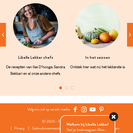
Libelle Lekker chefs
In het seizoen
De recepten van Ilse D’hooge, Sandra
Ontdek hier wat nú het lekkerste is.
Bekkari en al onze andere chefs.
Volg ons ook op sociale media:
© 2026 - Roularta Media Group
Welkom bij Libelle Lekker!
Privacy
Gebruiksvoorwaarden
Cookies
Cookies instellingen
Stel je kookvraag aan Maia...