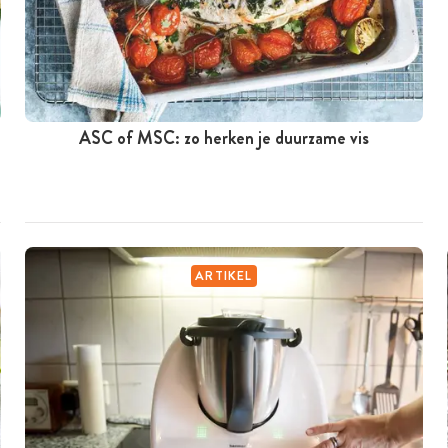
ASC of MSC: zo herken je duurzame vis
ARTIKEL