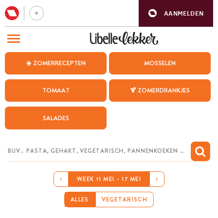
AANMELDEN
BEZOEK ONZE ANDERE WEBSITES
☀️ ZOMERRECEPTEN
MOSSELEN
RECEPTEN
TOMAAT
🍹 ZOMERDRANKJES
WEEKMENU
SALADES
CHAT MET MAIA
INSPIRATIE
MIJN BEWAARDE RECEPTEN
WEEK 11 MEI - 17 MEI
ALLES
VEGETARISCH