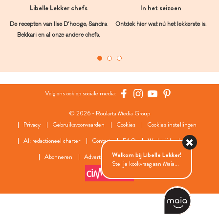
Libelle Lekker chefs
In het seizoen
De recepten van Ilse D’hooge, Sandra
Ontdek hier wat nú het lekkerste is.
Bekkari en al onze andere chefs.
Volg ons ook op sociale media:
© 2026 - Roularta Media Group
Privacy
Gebruiksvoorwaarden
Cookies
Cookies instellingen
AI: redactioneel charter
Contact
FAQ
Wedstrijdreglement
Welkom bij Libelle Lekker!
Abonneren
Adverteren
Onze zusterwebsites
Stel je kookvraag aan Maia...