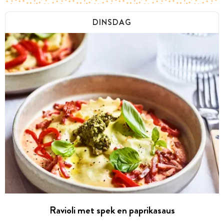
DINSDAG
Ravioli met spek en paprikasaus