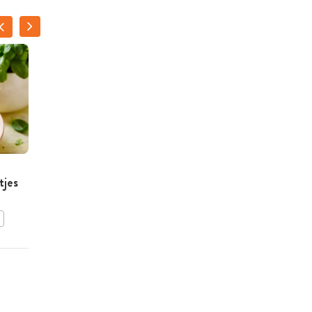
Ravioli met romige saus
tjes
van zongedroogde
tomaatjes
BEWAAR DIT RECEPT