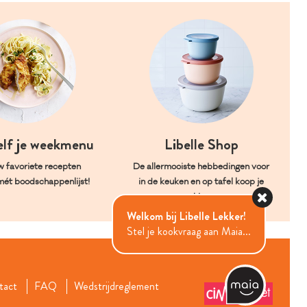
elf je weekmenu
Libelle Shop
w favoriete recepten
De allermooiste hebbedingen voor
mét boodschappenlijst!
in de keuken en op tafel koop je
hier.
Welkom bij Libelle Lekker!
Stel je kookvraag aan Maia...
tact
FAQ
Wedstrijdreglement