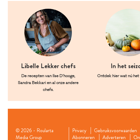
Libelle Lekker chefs
In het seiz
De recepten van Ilse D’hooge,
Ontdek hier wat nú het l
Sandra Bekkari en al onze andere
chefs.
© 2026 - Roularta
Privacy
Gebruiksvoorwaarden
Media Group
Abonneren
Adverteren
Onz