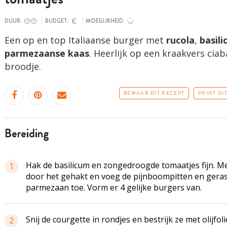
DUUR:
BUDGET:
MOEILIJKHEID:
Een op en top Italiaanse burger met
rucola
,
basil
parmezaanse kaas
. Heerlijk op een kraakvers ciab
broodje.
BEWAAR DIT RECEPT
PRINT DI
bereiding
Hak de basilicum en zongedroogde tomaatjes fijn. M
1
door het gehakt en voeg de pijnboompitten en gera
parmezaan toe. Vorm er 4 gelijke burgers van.
Snij de courgette in rondjes en bestrijk ze met olijfolie
2