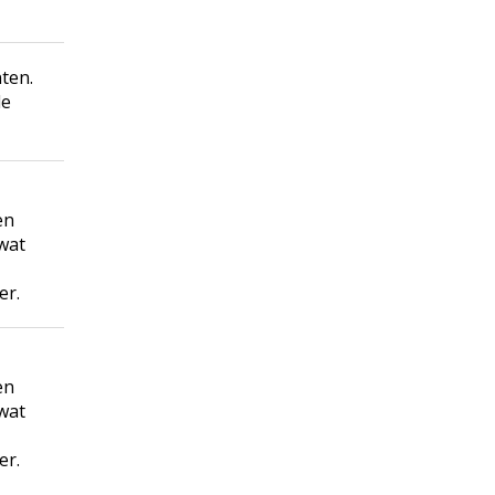
ten.
de
en
wat
er.
en
wat
er.