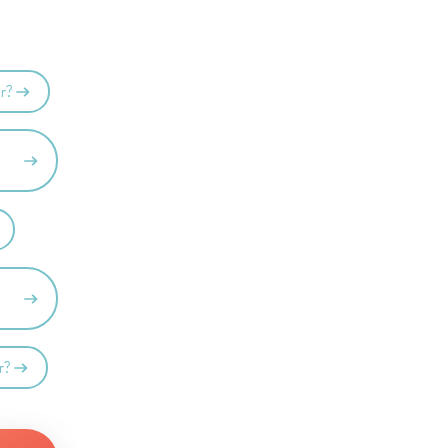
er?
r?