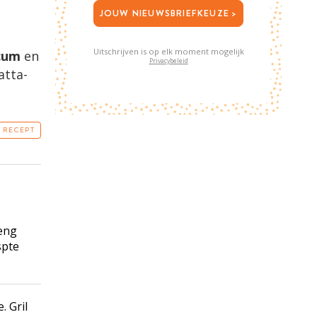
JOUW NIEUWSBRIEFKEUZE >
Uitschrijven is op elk moment mogelijk
icum
en
Privacybeleid
atta-
T RECEPT
eng
spte
. Gril