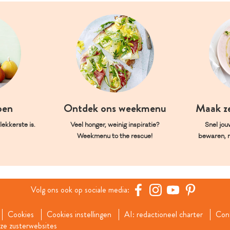
oen
Ontdek ons weekmenu
Maak z
ekkerste is.
Veel honger, weinig inspiratie?
Snel jou
Weekmenu to the rescue!
bewaren, 
Volg ons ook op sociale media:
Cookies
Cookies instellingen
AI: redactioneel charter
Con
e zusterwebsites