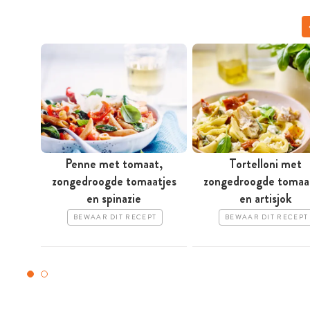
Penne met tomaat,
Tortelloni met
zongedroogde tomaatjes
zongedroogde tomaa
en spinazie
en artisjok
BEWAAR DIT RECEPT
BEWAAR DIT RECEPT