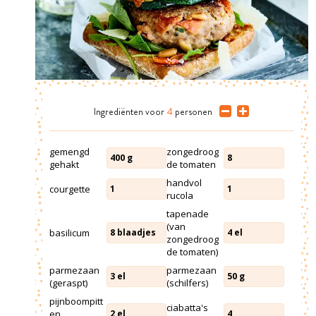
Ingrediënten
voor
4
personen
gemengd
zongedroog
400
g
8
gehakt
de tomaten
handvol
courgette
1
1
rucola
tapenade
(van
basilicum
8
blaadjes
4
el
zongedroog
de tomaten)
parmezaan
parmezaan
3
el
50
g
(geraspt)
(schilfers)
pijnboompitt
ciabatta's
en
2
el
4