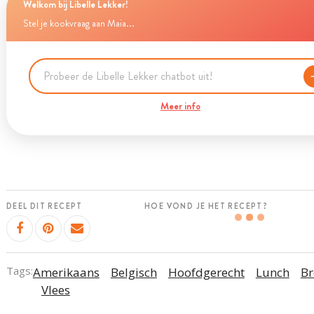
Welkom bij Libelle Lekker!
Stel je kookvraag aan Maia...
Meer info
DEEL DIT RECEPT
HOE VOND JE HET RECEPT?
Tags:
Amerikaans
Belgisch
Hoofdgerecht
Lunch
B
Vlees