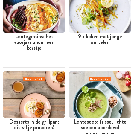
Lentegratins: het
9 x koken met jonge
voorjaar onder een
wortelen
korstje
RECEPTENSET
RECEPTENSET
Desserts in de grillpan:
Lentesoep: frisse, lichte
dit wil je proberen!
soepen boordevol
lentegroenten