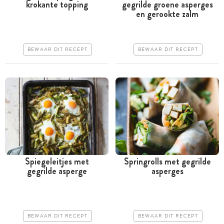
krokante topping
gegrilde groene asperges
Minder dan 30 minuten
Minder dan 30 minuten
en gerookte zalm
Goedkoop
Duur
Erg makkelijk
Makkelijk
BEWAAR DIT RECEPT
BEWAAR DIT RECEPT
Spiegeleitjes met
Springrolls met gegrilde
gegrilde asperge
asperges
Tussen 30 minuten en 1
Tussen 30 minuten en 1
uur
uur
Iets duurder
Iets duurder
BEWAAR DIT RECEPT
BEWAAR DIT RECEPT