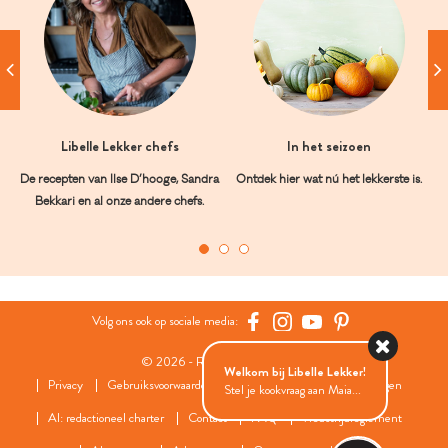
Libelle Lekker chefs
In het seizoen
De recepten van Ilse D’hooge, Sandra
Ontdek hier wat nú het lekkerste is.
Bekkari en al onze andere chefs.
Volg ons ook op sociale media:
© 2026 - Roularta Media Group
Welkom bij Libelle Lekker!
Privacy
Gebruiksvoorwaarden
Cookies
Cookies instellingen
Stel je kookvraag aan Maia...
AI: redactioneel charter
Contact
FAQ
Wedstrijdreglement