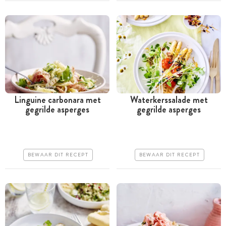
Linguine carbonara met
Waterkerssalade met
gegrilde asperges
gegrilde asperges
Tussen 30 minuten en 1
Minder dan 30 minuten
uur
Goedkoop
Goedkoop
Erg makkelijk
BEWAAR DIT RECEPT
BEWAAR DIT RECEPT
Erg makkelijk