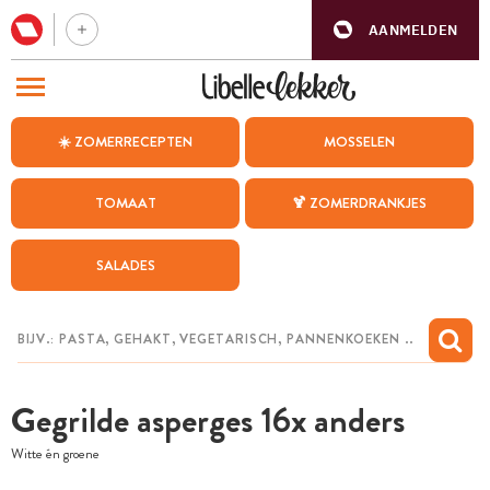
AANMELDEN
BEZOEK ONZE ANDERE WEBSITES
☀️ ZOMERRECEPTEN
MOSSELEN
RECEPTEN
TOMAAT
🍹 ZOMERDRANKJES
WEEKMENU
SALADES
CHAT MET MAIA
INSPIRATIE
MIJN BEWAARDE RECEPTEN
Gegrilde asperges 16x anders
Witte én groene