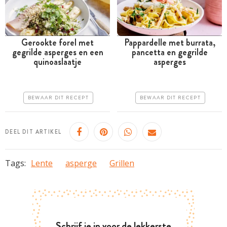
Gerookte forel met
Pappardelle met burrata,
gegrilde asperges en een
pancetta en gegrilde
Minder dan 30 minuten
Minder dan 30 minuten
quinoaslaatje
asperges
Iets duurder
Goedkoop
Erg makkelijk
Erg makkelijk
BEWAAR DIT RECEPT
BEWAAR DIT RECEPT
DEEL DIT ARTIKEL
Tags:
Lente
asperge
Grillen
Schrijf je in voor de lekkerste