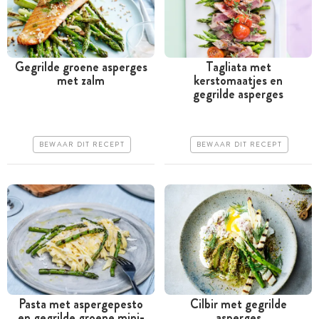
Gegrilde groene asperges
Tagliata met
met zalm
kerstomaatjes en
Minder dan 30 minuten
Meer dan 1 uur
gegrilde asperges
Goedkoop
Goedkoop
Erg makkelijk
Iets moeilijker
BEWAAR DIT RECEPT
BEWAAR DIT RECEPT
Pasta met aspergepesto
Cilbir met gegrilde
en gegrilde groene mini-
asperges