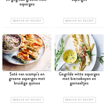
Tussen 30 minuten en 1
Tussen 30 minuten en 1
asperges
uur
uur
Goedkoop
Goedkoop
BEWAAR DIT RECEPT
BEWAAR DIT RECEPT
Erg makkelijk
Erg makkelijk
Saté van scampi's en
Gegrilde witte asperges
groene asperges met
met biersabayon en
Meer dan 1 uur
Tussen 30 minuten en 1
kruidige quinoa
garnaaltjes
uur
Iets duurder
Iets duurder
Erg makkelijk
BEWAAR DIT RECEPT
BEWAAR DIT RECEPT
Makkelijk