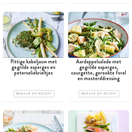
Makkelijk
Makkelijk
Pittige kabeljauw met
Aardappelsalade met
gegrilde asperges en
gegrilde asperges,
Tussen 30 minuten en 1
Tussen 30 minuten en 1
peterseliekrieltjes
courgette, gerookte forel
uur
uur
en mosterddressing
Iets duurder
Goedkoop
BEWAAR DIT RECEPT
BEWAAR DIT RECEPT
Makkelijk
Erg makkelijk