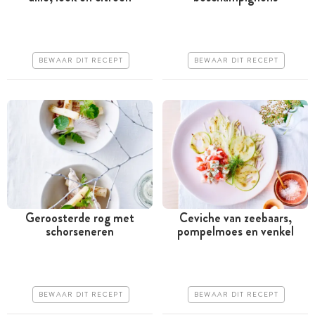
Minder dan 30 minuten
Minder dan 30 minuten
Iets duurder
Iets duurder
Makkelijk
Iets moeilijker
BEWAAR DIT RECEPT
BEWAAR DIT RECEPT
Geroosterde rog met
Ceviche van zeebaars,
schorseneren
pompelmoes en venkel
Tussen 30 minuten en 1
Tussen 30 minuten en 1
uur
uur
Iets duurder
Goedkoop
BEWAAR DIT RECEPT
BEWAAR DIT RECEPT
Makkelijk
Makkelijk