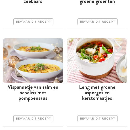
zeebaars
groene groenten
uur
uur
Goedkoop
Goedkoop
BEWAAR DIT RECEPT
BEWAAR DIT RECEPT
Erg makkelijk
Erg makkelijk
Vispannetje van zalm en
Leng met groene
schelvis met
asperges en
Tussen 30 minuten en 1
Tussen 30 minuten en 1
pompoensaus
kerstomaatjes
uur
uur
Goedkoop
Goedkoop
BEWAAR DIT RECEPT
BEWAAR DIT RECEPT
Erg makkelijk
Erg makkelijk