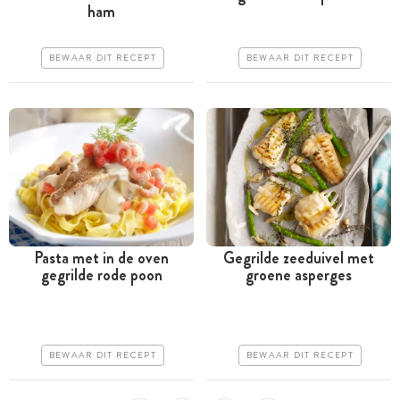
uur
ham
Goedkoop
Goedkoop
Erg makkelijk
BEWAAR DIT RECEPT
BEWAAR DIT RECEPT
Erg makkelijk
Pasta met in de oven
Gegrilde zeeduivel met
gegrilde rode poon
groene asperges
Tussen 30 minuten en 1
Minder dan 30 minuten
uur
Goedkoop
Goedkoop
Erg makkelijk
BEWAAR DIT RECEPT
BEWAAR DIT RECEPT
Erg makkelijk