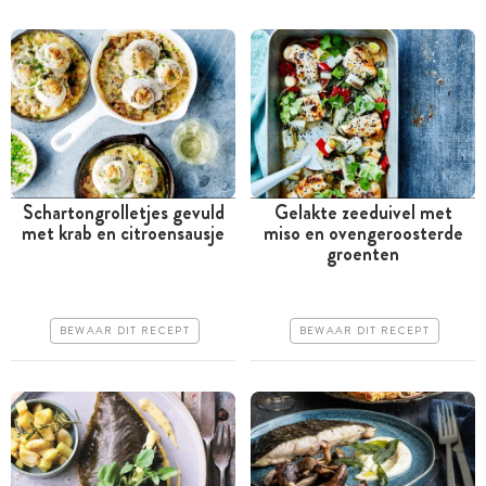
Schartongrolletjes gevuld
Gelakte zeeduivel met
met krab en citroensausje
miso en ovengeroosterde
Tussen 30 minuten en 1
Tussen 30 minuten en 1
groenten
uur
uur
Iets duurder
Goedkoop
BEWAAR DIT RECEPT
BEWAAR DIT RECEPT
Erg makkelijk
Erg makkelijk