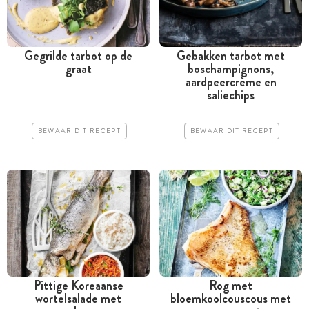
Gegrilde tarbot op de
Gebakken tarbot met
graat
boschampignons,
Tussen 30 minuten en 1
Tussen 30 minuten en 1
aardpeercrème en
uur
uur
saliechips
Duur
Duur
BEWAAR DIT RECEPT
BEWAAR DIT RECEPT
Erg makkelijk
Erg makkelijk
Pittige Koreaanse
Rog met
wortelsalade met
bloemkoolcouscous met
Tussen 30 minuten en 1
Tussen 30 minuten en 1