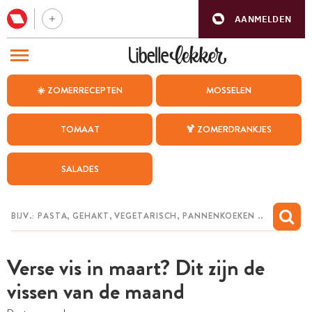
AANMELDEN
BEZOEK ONZE ANDERE WEBSITES
☀️ ZOMERRECEPTEN
MOSSELEN
RECEPTEN
TOMAAT
🍹 ZOMERDRANKJES
WEEKMENU
SALADES
CHAT MET MAIA
INSPIRATIE
MIJN BEWAARDE RECEPTEN
Verse vis in maart? Dit zijn de
vissen van de maand