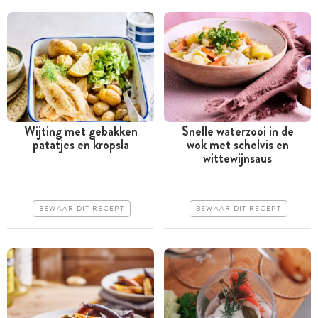
Wijting met gebakken
Snelle waterzooi in de
patatjes en kropsla
wok met schelvis en
Tussen 30 minuten en 1
Minder dan 30 minuten
wittewijnsaus
uur
Goedkoop
Goedkoop
Erg makkelijk
BEWAAR DIT RECEPT
BEWAAR DIT RECEPT
Erg makkelijk