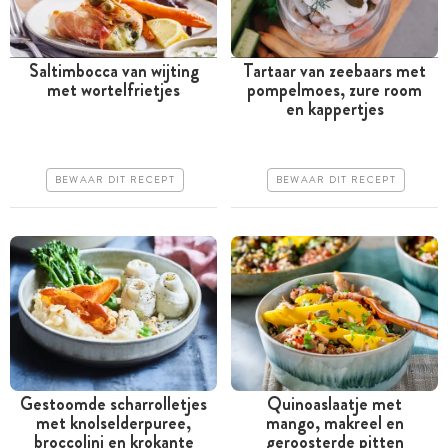
Saltimbocca van wijting
Tartaar van zeebaars met
met wortelfrietjes
pompelmoes, zure room
Tussen 30 minuten en 1
Tussen 30 minuten en 1
en kappertjes
uur
uur
Goedkoop
Iets duurder
BEWAAR DIT RECEPT
BEWAAR DIT RECEPT
Erg makkelijk
Makkelijk
Gestoomde scharrolletjes
Quinoaslaatje met
met knolselderpuree,
mango, makreel en
Tussen 30 minuten en 1
Minder dan 30 minuten
broccolini en krokante
geroosterde pitten