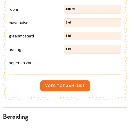
room
100
ml
mayonaise
2
el
graanmosterd
1
kl
honing
1
kl
peper en zout
VOEG TOE AAN LIJST
bereiding