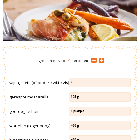
Ingrediënten
voor
4
personen
wijtingfilets (of andere witte vis)
4
geraspte mozzarella
125
g
gedroogde ham
8
plakjes
wortelen (regenboog)
400
g
bladspinazie (jonge)
400
g