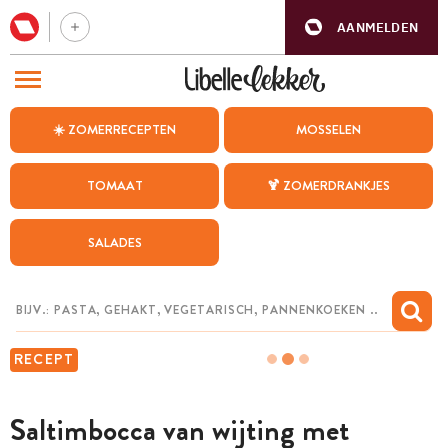
AANMELDEN
BEZOEK ONZE ANDERE WEBSITES
☀️ ZOMERRECEPTEN
MOSSELEN
RECEPTEN
TOMAAT
🍹 ZOMERDRANKJES
WEEKMENU
SALADES
CHAT MET MAIA
INSPIRATIE
MIJN BEWAARDE RECEPTEN
RECEPT
Saltimbocca van wijting met