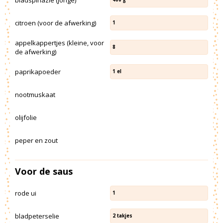
citroen (voor de afwerking)
1
appelkappertjes (kleine, voor
8
de afwerking)
paprikapoeder
1
el
nootmuskaat
olijfolie
peper en zout
Voor de saus
rode ui
1
bladpeterselie
2
takjes