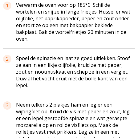
Verwarm de oven voor op 185°C. Schil de
1
wortelen en snij ze in lange frietjes. Hussel er wat
olijfolie, het paprikapoeder, peper en zout onder
en stort ze op een met bakpapier beklede
bakplaat. Bak de wortel­frietjes 20 minuten in de
oven.
Spoel de spinazie en laat ze goed uitlekken. Stoof
2
ze aan in een likje olijfolie, kruid ze met peper,
zout en nootmuskaat en schep ze in een vergiet.
Duw al het vocht eruit met de bolle kant van een
lepel.
Neem telkens 2 plakjes ham en leg er een
3
wijtingfilet op. Kruid de vis met peper en zout, leg
er een lepel gestoofde spinazie en wat geraspte
mozzarella op en rol de vis­filets op. Maak de
rolletjes vast met prikkers. Leg ze in een met