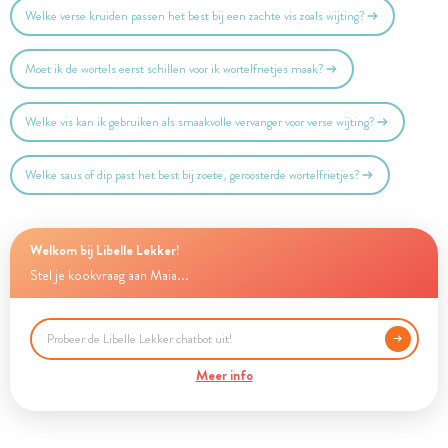
Welke verse kruiden passen het best bij een zachte vis zoals wijting?
Moet ik de wortels eerst schillen voor ik wortelfrietjes maak?
Welke vis kan ik gebruiken als smaakvolle vervanger voor verse wijting?
Welke saus of dip past het best bij zoete, geroosterde wortelfrietjes?
Welkom bij Libelle Lekker!
Stel je kookvraag aan Maia...
Meer info