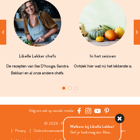
Libelle Lekker chefs
In het seizoen
De recepten van Ilse D’hooge, Sandra
Ontdek hier wat nú het lekkerste is.
Bekkari en al onze andere chefs.
Volg ons ook op sociale media:
© 2026 - Roularta Media Group
Welkom bij Libelle Lekker!
Privacy
Gebruiksvoorwaarden
Cookies
Cookies instellingen
Stel je kookvraag aan Maia...