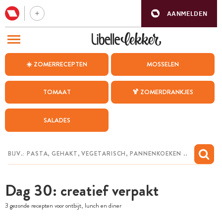
AANMELDEN
BEZOEK ONZE ANDERE WEBSITES
☀️ ZOMERRECEPTEN
MOSSELEN
RECEPTEN
TOMAAT
🍹 ZOMERDRANKJES
WEEKMENU
SALADES
CHAT MET MAIA
INSPIRATIE
MIJN BEWAARDE RECEPTEN
Dag 30: creatief verpakt
3 gezonde recepten voor ontbijt, lunch en diner