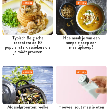
ARTIKEL
ARTIKEL
Typisch Belgische
Hoe maak je van een
recepten: de 10
simpele soep een
populairste klassiekers die
maaltijdsoep?
je móét proeven
ARTIKEL
ARTIKEL
Mosselgroenten: welke
Hoeveel zout mag je eten