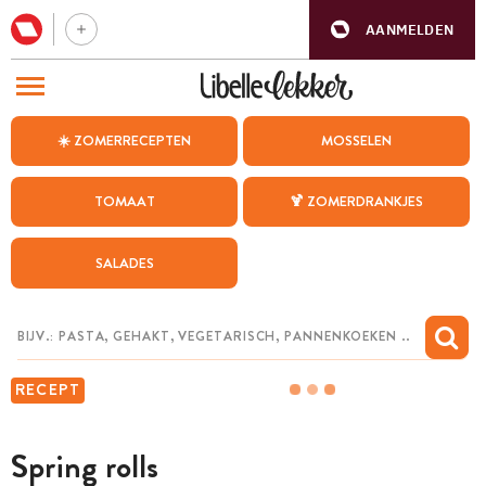
AANMELDEN
BEZOEK ONZE ANDERE WEBSITES
☀️ ZOMERRECEPTEN
MOSSELEN
RECEPTEN
TOMAAT
🍹 ZOMERDRANKJES
WEEKMENU
SALADES
CHAT MET MAIA
INSPIRATIE
MIJN BEWAARDE RECEPTEN
RECEPT
Spring rolls