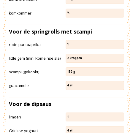
komkommer
½
Voor de springrolls met scampi
rode puntpaprika
1
little gem (mini Romeinse sla)
2
kroppen
scampi (gekookt)
150
g
guacamole
4
el
Voor de dipsaus
limoen
1
Griekse yoghurt
4
el