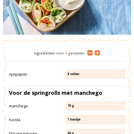
Ingrediënten
voor
4
personen
rijstpapier
8
vellen
Voor de springrolls met manchego
manchego
70
g
rucola
1
handje
blauwe bessen
80
g