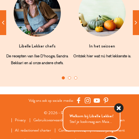
Libelle Lekker chefs
In het seizoen
De recepten van Ilse D’hooge, Sandra
Ontdek hier wat nú het lekkerste is.
Bekkari en al onze andere chefs.
Volg ons ook op sociale media:
© 2026 - Roularta Media Group
Welkom bij Libelle Lekker!
Privacy
Gebruiksvoorwaarden
Cookies
Cookies instellingen
Stel je kookvraag aan Maia...
AI: redactioneel charter
Contact
FAQ
Wedstrijdreglement