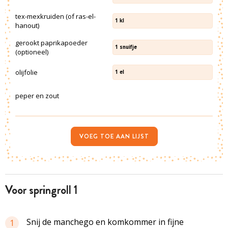
tex-mexkruiden (of ras-el-
1
kl
hanout)
gerookt paprikapoeder
1
snuifje
(optioneel)
olijfolie
1
el
peper en zout
VOEG TOE AAN LIJST
voor springroll 1
Snij de manchego en komkommer in fijne
1