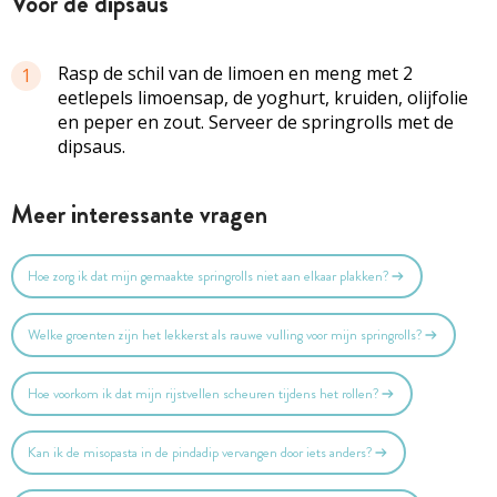
voor de dipsaus
Rasp de schil van de limoen en meng met 2
1
eetlepels limoensap, de yoghurt, kruiden, olijfolie
en peper en zout. Serveer de springrolls met de
dipsaus.
Meer interessante vragen
Hoe zorg ik dat mijn gemaakte springrolls niet aan elkaar plakken?
Welke groenten zijn het lekkerst als rauwe vulling voor mijn springrolls?
Hoe voorkom ik dat mijn rijstvellen scheuren tijdens het rollen?
Kan ik de misopasta in de pindadip vervangen door iets anders?