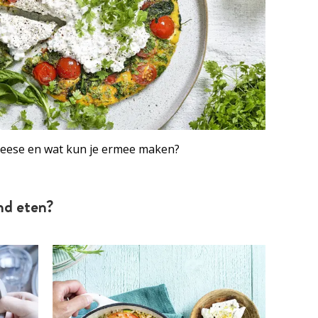
heese en wat kun je ermee maken?
nd eten?