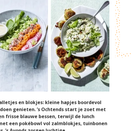
alletjes en blokjes: kleine hapjes boordevol
 doen genieten. ’s Ochtends start je zoet met
 frisse blauwe bessen, terwijl de lunch
met een pokébowl vol zalmblokjes, tuinbonen
. ’s Avonds zorgen luchtige