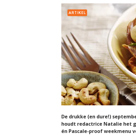
ARTIKEL
De drukke (en dure!) septemb
houdt redactrice Natalie het 
én Pascale-proof week­menu vo