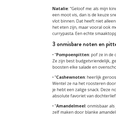
Natalie
: "Geloof me: als mijn 
een moot vis, dan is de keuze sn
vlot binnen. Dat heeft niet alle
het eten zijn, maar vooral ook m
currypasta. Een echte smaaktopp
3 onmisbare noten en pitt
• "
Pompoenpitten
: pof ze in de
Ze zijn best budgetvriendelijk, 
boosten elke salade en ovenscho
• "
Cashewnoten
: heerlijk geroo
Wentel ze na het roosteren door
je hebt een zalige snack. Deze no
absolute favoriet van dochterlief
• "
Amandelmeel
: onmisbaar als 
zelf maken door blanke amandelen