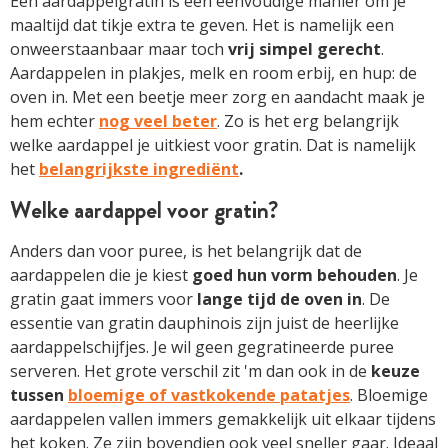
Een aardappelgratin is een eenvoudige manier om je
maaltijd dat tikje extra te geven. Het is namelijk een
onweerstaanbaar maar toch
vrij simpel gerecht
.
Aardappelen in plakjes, melk en room erbij, en hup: de
oven in. Met een beetje meer zorg en aandacht maak je
hem echter
nog veel beter
. Zo is het erg belangrijk
welke aardappel je uitkiest voor gratin. Dat is namelijk
het
belangrijkste ingrediënt
.
Welke aardappel voor gratin?
Anders dan voor puree, is het belangrijk dat de
aardappelen die je kiest
goed hun vorm behouden
. Je
gratin gaat immers voor
lange tijd de oven in
. De
essentie van gratin dauphinois zijn juist de heerlijke
aardappelschijfjes. Je wil geen gegratineerde puree
serveren. Het grote verschil zit 'm dan ook in de
keuze
tussen
bloemige of vastkokende patatjes
. Bloemige
aardappelen vallen immers gemakkelijk uit elkaar tijdens
het koken. Ze zijn bovendien ook veel sneller gaar. Ideaal