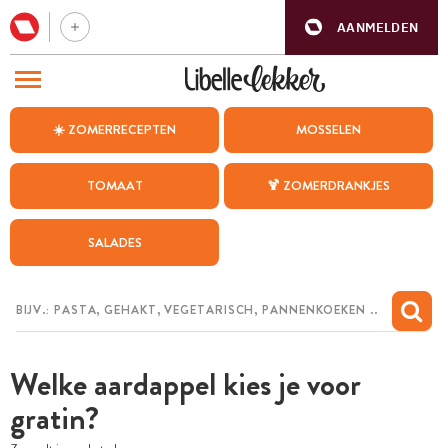
AANMELDEN
BEZOEK ONZE ANDERE WEBSITES
☀️ ZOMERRECEPTEN
MOSSELEN
RECEPTEN
TOMAAT
🍹 ZOMERDRANKJES
WEEKMENU
SALADES
CHAT MET MAIA
INSPIRATIE
MIJN BEWAARDE RECEPTEN
Welke aardappel kies je voor
gratin?