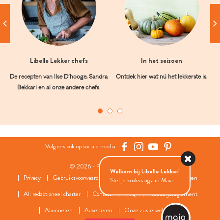
Libelle Lekker chefs
In het seizoen
De recepten van Ilse D’hooge, Sandra
Ontdek hier wat nú het lekkerste is.
Bekkari en al onze andere chefs.
Volg ons ook op sociale media:
© 2026 - Roularta Media Group
Welkom bij Libelle Lekker!
Privacy
Gebruiksvoorwaarden
Cookies
Cookies instellingen
Stel je kookvraag aan Maia...
AI: redactioneel charter
Contact
FAQ
Wedstrijdreglement
Abonneren
Adverteren
Onze zusterwebsites