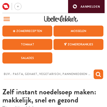
AANMELDEN
BEZOEK ONZE ANDERE WEBSITES
☀️ ZOMERRECEPTEN
MOSSELEN
RECEPTEN
TOMAAT
🍹 ZOMERDRANKJES
WEEKMENU
SALADES
CHAT MET MAIA
INSPIRATIE
MIJN BEWAARDE RECEPTEN
Zelf instant noedelsoep maken:
makkelijk, snel en gezond