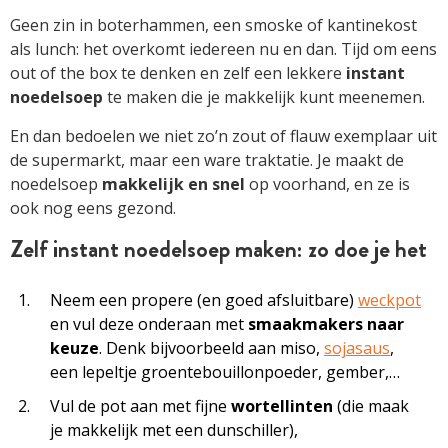
Geen zin in boterhammen, een smoske of kantinekost
als lunch: het overkomt iedereen nu en dan. Tijd om eens
out of the box te denken en zelf een lekkere
instant
noedelsoep
te maken die je makkelijk kunt meenemen.
En dan bedoelen we niet zo’n zout of flauw exemplaar uit
de supermarkt, maar een ware traktatie. Je maakt de
noedelsoep
makkelijk en snel
op voorhand, en ze is
ook nog eens gezond.
Zelf instant noedelsoep maken: zo doe je het
Neem een propere (en goed afsluitbare)
weckpot
en vul deze onderaan met
smaakmakers naar
keuze
. Denk bijvoorbeeld aan miso,
sojasaus
,
een lepeltje groentebouillonpoeder, gember,…
Vul de pot aan met fijne
wortellinten
(die maak
je makkelijk met een dunschiller),