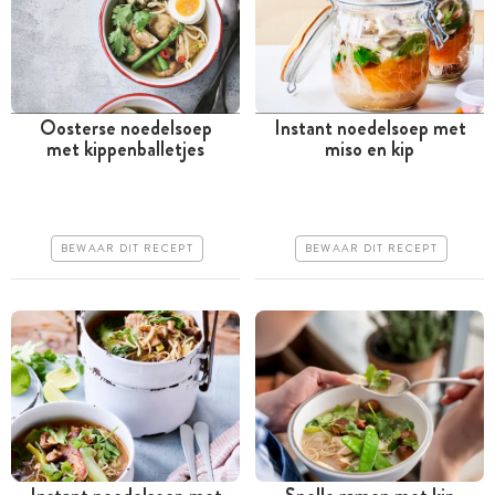
Oosterse noedelsoep
Instant noedelsoep met
met kippenballetjes
miso en kip
Tussen 30 minuten en 1
Minder dan 30 minuten
uur
Goedkoop
Goedkoop
Erg makkelijk
BEWAAR DIT RECEPT
BEWAAR DIT RECEPT
Erg makkelijk