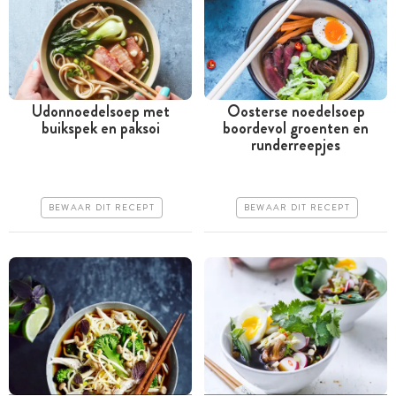
Udonnoedelsoep met
Oosterse noedelsoep
buikspek en paksoi
boordevol groenten en
Tussen 30 minuten en 1
Tussen 30 minuten en 1
runderreepjes
uur
uur
Duur
Goedkoop
BEWAAR DIT RECEPT
BEWAAR DIT RECEPT
Makkelijk
Erg makkelijk