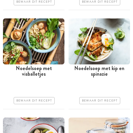
Erg makkelijk
Erg makkelijk
BEWAAR DIT RECEPT
BEWAAR DIT RECEPT
Noedelsoep met
Noedelsoep met kip en
visballetjes
spinazie
Tussen 30 minuten en 1
Minder dan 30 minuten
uur
Goedkoop
Iets duurder
Erg makkelijk
BEWAAR DIT RECEPT
BEWAAR DIT RECEPT
Makkelijk