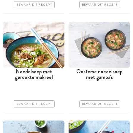
BEWAAR DIT RECEPT
BEWAAR DIT RECEPT
Erg makkelijk
Makkelijk
Noedelsoep met
Oosterse noedelsoep
gerookte makreel
met gamba's
Minder dan 30 minuten
Minder dan 30 minuten
Iets duurder
Iets duurder
Makkelijk
Makkelijk
BEWAAR DIT RECEPT
BEWAAR DIT RECEPT