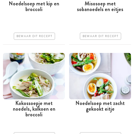
Noedelsoep met kip en
Misosoep met
broccoli
sobanoedels en eitjes
Tussen 30 minuten en 1
Tussen 30 minuten en 1
uur
uur
Iets duurder
Iets duurder
BEWAAR DIT RECEPT
BEWAAR DIT RECEPT
Makkelijk
Erg makkelijk
Kokossoepje met
Noedelsoep met zacht
noedels, kalkoen en
gekookt eitje
Minder dan 30 minuten
Meer dan 1 uur
broccoli
Goedkoop
Goedkoop