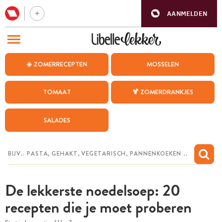
AANMELDEN
BEZOEK ONZE ANDERE WEBSITES
☀️ ZOMERRECEPTEN
MOSSELEN
RECEPTEN
TOMAAT
🍹 ZOMERDRANKJES
WEEKMENU
SALADES
CHAT MET MAIA
INSPIRATIE
MIJN BEWAARDE RECEPTEN
De lekkerste noedelsoep: 20
recepten die je moet proberen