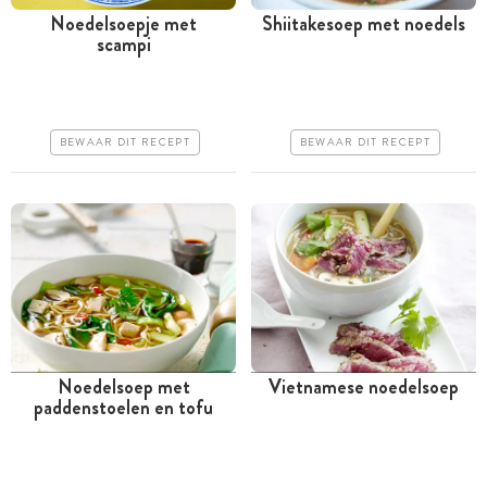
Noedelsoepje met
Shiitakesoep met noedels
scampi
Minder dan 30 minuten
Minder dan 30 minuten
Iets duurder
Goedkoop
Makkelijk
Erg makkelijk
BEWAAR DIT RECEPT
BEWAAR DIT RECEPT
Noedelsoep met
Vietnamese noedelsoep
paddenstoelen en tofu
Tussen 30 minuten en 1
Tussen 30 minuten en 1
uur
uur
Iets duurder
Goedkoop