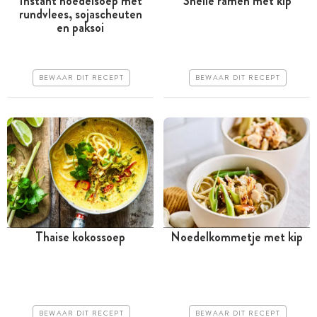
Instant noedelsoep met
Snelle ramen met kip
rundvlees, sojascheuten
Tussen 30 minuten en 1
Minder dan 30 minuten
en paksoi
uur
Goedkoop
Goedkoop
Erg makkelijk
BEWAAR DIT RECEPT
BEWAAR DIT RECEPT
Erg makkelijk
Thaise kokossoep
Noedelkommetje met kip
Minder dan 30 minuten
Tussen 30 minuten en 1
uur
Goedkoop
Goedkoop
Erg makkelijk
BEWAAR DIT RECEPT
BEWAAR DIT RECEPT