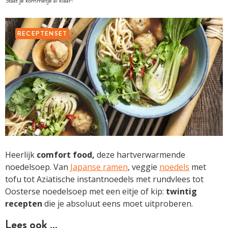
Staat je kommetje al klaar?
RECEPTENSET
Heerlijk
comfort food,
deze hartverwarmende
noedelsoep. Van
Japanse ramen
, veggie
noedels
met
tofu tot Aziatische instantnoedels met rundvlees tot
Oosterse noedelsoep met een eitje of kip:
twintig
recepten
die je absoluut eens moet uitproberen.
Lees ook …