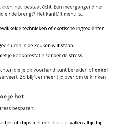
lukken: het bestaat écht. Een meergangendiner
ed einde brengt? Het kan! Dit menu is…
gewikkelde technieken of exotische ingrediënten
e geen uren in de keuken wilt staan.
met je kookprestatie zonder de stress.
echten die je op voorhand kunt bereiden of
enkel
serveert. Zo blijft er meer tijd over om te klinken
oe je het
 stress besparen.
oastjes of chips met een
dipsaus
vallen altijd bij