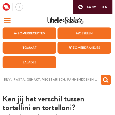
AANMELDEN
BEZOEK ONZE ANDERE WEBSITES
☀️ ZOMERRECEPTEN
MOSSELEN
RECEPTEN
TOMAAT
🍹 ZOMERDRANKJES
WEEKMENU
SALADES
CHAT MET MAIA
INSPIRATIE
MIJN BEWAARDE RECEPTEN
Ken jij het verschil tussen
tortellini en tortelloni?