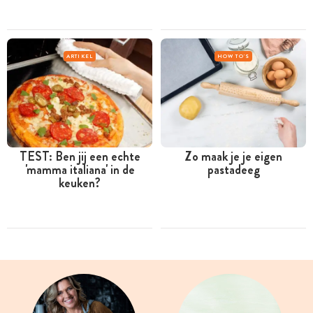
ARTIKEL
HOW TO'S
TEST: Ben jij een echte
Zo maak je je eigen
'mamma italiana' in de
pastadeeg
keuken?