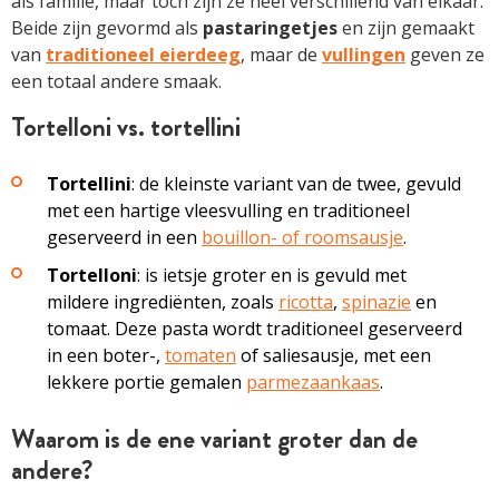
als familie, maar toch zijn ze heel verschillend van elkaar.
Beide zijn gevormd als
pastaringetjes
en zijn gemaakt
van
traditioneel eierdeeg
, maar de
vullingen
geven ze
een totaal andere smaak.
Tortelloni vs. tortellini
Tortellini
: de kleinste variant van de twee, gevuld
met een hartige vleesvulling en traditioneel
geserveerd in een
bouillon- of roomsausje
.
Tortelloni
: is ietsje groter en is gevuld met
mildere ingrediënten, zoals
ricotta
,
spinazie
en
tomaat. Deze pasta wordt traditioneel geserveerd
in een boter-,
tomaten
of saliesausje, met een
lekkere portie gemalen
parmezaankaas
.
Waarom is de ene variant groter dan de
andere?