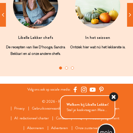
Libelle Lekker chefs
In het seizoen
De recepten van Ilse D’hooge, Sandra
Ontdek hier wat nú het lekkerste is.
Bekkari en al onze andere chefs.
Volg ons ook op sociale media:
© 2026 - Roularta Media Group
Welkom bij Libelle Lekker!
Privacy
Gebruiksvoorwaarden
Cookies
Cookies instellingen
Stel je kookvraag aan Maia...
AI: redactioneel charter
Contact
FAQ
Wedstrijdreglement
Abonneren
Adverteren
Onze zusterwebsites