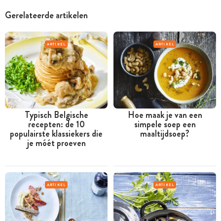
Gerelateerde artikelen
ARTIKEL
ARTIKEL
Typisch Belgische
Hoe maak je van een
recepten: de 10
simpele soep een
populairste klassiekers die
maaltijdsoep?
je móét proeven
ARTIKEL
ARTIKEL