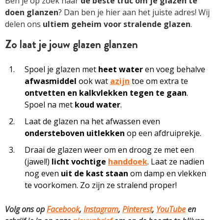
Ben je op zoek naar
de beste truc om je glazen te
doen glanzen
? Dan ben je hier aan het juiste adres! Wij
delen ons
ultiem geheim voor stralende glazen
.
Zo laat je jouw glazen glanzen
Spoel je glazen met
heet water
en voeg behalve
afwasmiddel
ook wat
azijn
toe om extra te
ontvetten en kalkvlekken tegen te gaan
.
Spoel na met
koud water
.
Laat de glazen na het afwassen even
ondersteboven uitlekken
op een afdruiprekje.
Draai de glazen weer om en droog ze met een
(jawel!)
licht vochtige
handdoek
. Laat ze nadien
nog even
uit de kast staan
om damp en vlekken
te voorkomen. Zo zijn ze stralend proper!
Volg ons op
Facebook
,
Instagram
,
Pinterest
,
YouTube
en