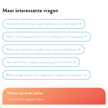
Meer interessante vragen
Hoe voorkom ik dat mijn stukjes kabeljauw uit elkaar vallen?
Moet ik diepvries zeevruchten eerst ontdooien voor ik ze toevoeg?
Welke soort rijst kookt niet plat in een warme maaltijdsoep?
Hoe maak ik mijn vissoep minder pittig als ik uitschiet?
Welke stevige witte vis kan ik gebruiken in plaats van kabeljauw?
Welkom bij Libelle Lekker!
Stel je kookvraag aan Maia...