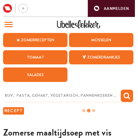
AANMELDEN
BEZOEK ONZE ANDERE WEBSITES
☀️ ZOMERRECEPTEN
MOSSELEN
RECEPTEN
TOMAAT
🍹 ZOMERDRANKJES
WEEKMENU
SALADES
CHAT MET MAIA
INSPIRATIE
MIJN BEWAARDE RECEPTEN
RECEPT
Zomerse maaltijdsoep met vis