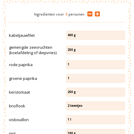
Ingrediënten
voor
4
personen
kabeljauwfilet
400
g
gemengde zeevruchten
250
g
(koelafdeling of diepvries)
rode paprika
1
groene paprika
1
kerstomaat
250
g
knoflook
2
teentjes
visbouillon
1
l
rijst
100
g