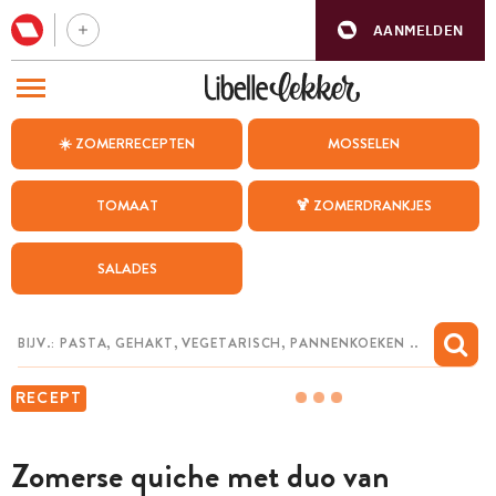
AANMELDEN
BEZOEK ONZE ANDERE WEBSITES
☀️ ZOMERRECEPTEN
MOSSELEN
RECEPTEN
TOMAAT
🍹 ZOMERDRANKJES
WEEKMENU
SALADES
CHAT MET MAIA
INSPIRATIE
MIJN BEWAARDE RECEPTEN
RECEPT
Zomerse quiche met duo van