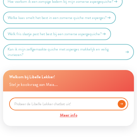
Hoe voorkom ik een zompige bodem bij mijn zomerse aspergequiche?
Welke kaas smelt het best in een zomerse quiche met asperges?
Welk fris slaatje past het best bij een zomerse aspergequiche?
Kan ik mijn zelfgemaakte quiche met asperges makkelijk en veilig
invriezen?
Welkom bij Libelle Lekker!
Stel je kookvraag aan Maia...
Meer info