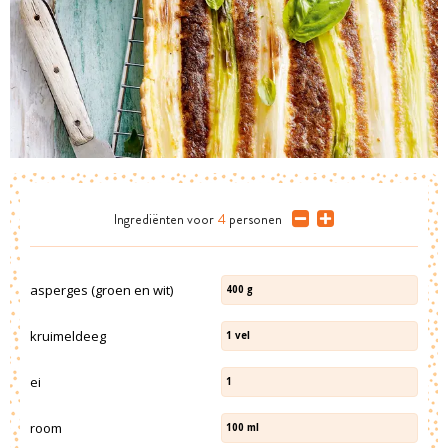
Ingrediënten
voor
4
personen
asperges (groen en wit)
400
g
kruimeldeeg
1
vel
ei
1
room
100
ml