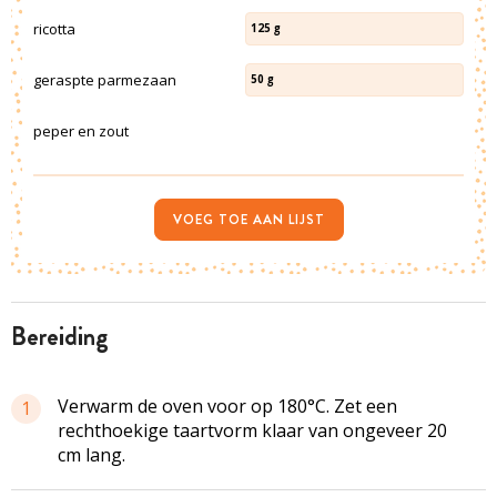
ricotta
125
g
geraspte parmezaan
50
g
peper en zout
VOEG TOE AAN LIJST
bereiding
Verwarm de oven voor op 180°C. Zet een
1
rechthoekige taartvorm klaar van ongeveer 20
cm lang.