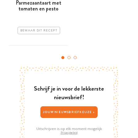
Parmezaantaart met
Q
tomaten en pesto
BEWAAR DIT RECEPT
Schrijf je in voor de lekkerste
nieuwsbrief!
JOUW NIEUWSBRIEFKEUZE >
Uitschrijven is op elk moment mogelijk
Privacybeleid