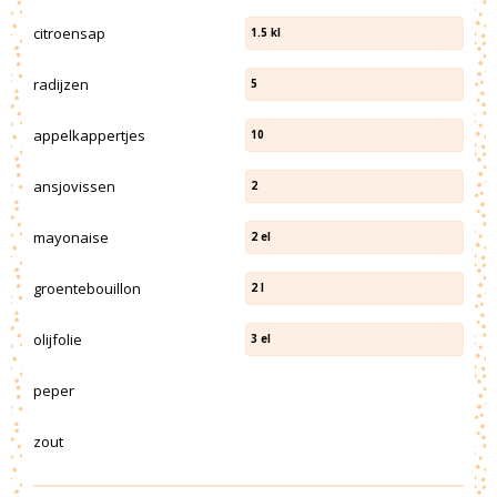
citroensap
1.5
kl
radijzen
5
appelkappertjes
10
ansjovissen
2
mayonaise
2
el
groentebouillon
2
l
olijfolie
3
el
peper
zout