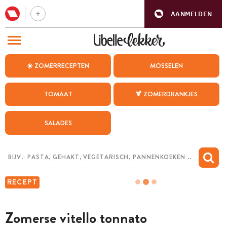
AANMELDEN
BEZOEK ONZE ANDERE WEBSITES
☀️ ZOMERRECEPTEN
MOSSELEN
RECEPTEN
TOMAAT
🍹 ZOMERDRANKJES
WEEKMENU
SALADES
CHAT MET MAIA
INSPIRATIE
MIJN BEWAARDE RECEPTEN
RECEPT
Zomerse vitello tonnato