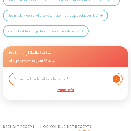
Hoe snij ik kalfsvlees flinterdun zonder een professionele snijmachine?
Hoe maak ik een snelle pollo tonnato met restjes gebraden kip?
Kies ik best tonijn op olie of op water voor de saus?
Welkom bij Libelle Lekker!
Stel je kookvraag aan Maia...
Meer info
DEEL DIT RECEPT
HOE VOND JE HET RECEPT?