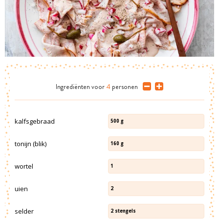
Ingrediënten
voor
4
personen
kalfsgebraad
500
g
tonijn (blik)
160
g
wortel
1
uien
2
selder
2
stengels