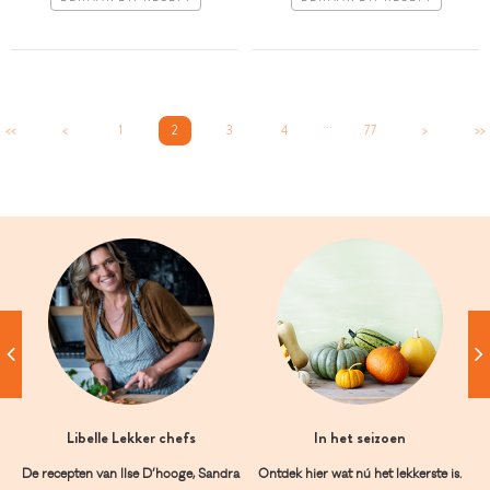
...
<<
<
1
2
3
4
77
>
>>
Libelle Lekker chefs
In het seizoen
De recepten van Ilse D’hooge, Sandra
Ontdek hier wat nú het lekkerste is.