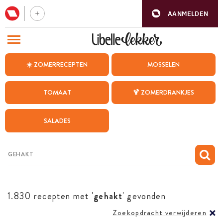
AANMELDEN
BEZOEK ONZE ANDERE WEBSITES
☀️ ZOMERRECEPTEN
MOSSELEN
RECEPTEN
TOMAAT
🍹 ZOMERDRANKJES
WEEKMENU
SALADES
CHAT MET MAIA
INSPIRATIE
MIJN BEWAARDE RECEPTEN
1.830 recepten met '
gehakt
' gevonden
Zoekopdracht verwijderen