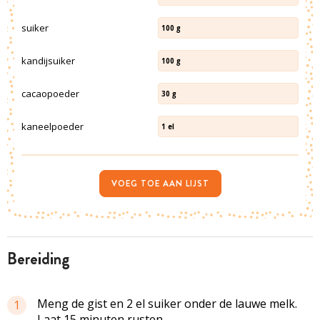
suiker
100
g
kandijsuiker
100
g
cacaopoeder
30
g
kaneelpoeder
1
el
VOEG TOE AAN LIJST
bereiding
Meng de gist en 2 el suiker onder de lauwe melk.
1
Laat 15 minuten rusten.