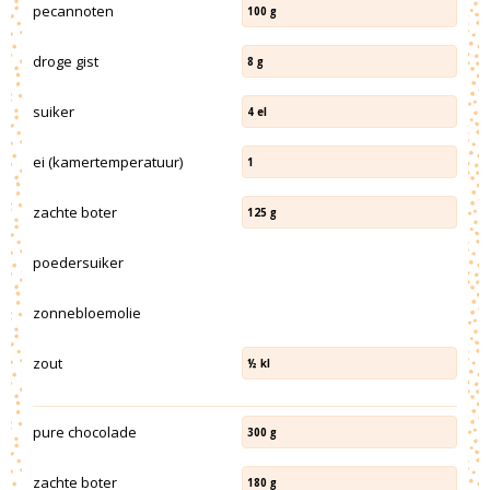
pecannoten
100
g
droge gist
8
g
suiker
4
el
ei (kamertemperatuur)
1
zachte boter
125
g
poedersuiker
zonnebloemolie
zout
½
kl
pure chocolade
300
g
zachte boter
180
g