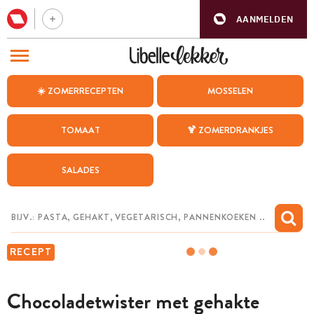
AANMELDEN
BEZOEK ONZE ANDERE WEBSITES
☀️ ZOMERRECEPTEN
MOSSELEN
RECEPTEN
TOMAAT
🍹 ZOMERDRANKJES
WEEKMENU
SALADES
CHAT MET MAIA
INSPIRATIE
MIJN BEWAARDE RECEPTEN
RECEPT
Chocoladetwister met gehakte