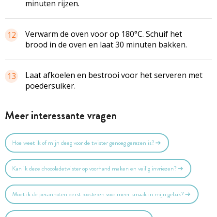
minuten rijzen.
Verwarm de oven voor op 180°C. Schuif het
12
brood in de oven en laat 30 minuten bakken.
Laat afkoelen en bestrooi voor het serveren met
13
poedersuiker.
Meer interessante vragen
Hoe weet ik of mijn deeg voor de twister genoeg gerezen is?
Kan ik deze chocoladetwister op voorhand maken en veilig invriezen?
Moet ik de pecannoten eerst roosteren voor meer smaak in mijn gebak?