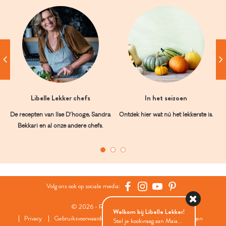
Libelle Lekker chefs
In het seizoen
De recepten van Ilse D’hooge, Sandra
Ontdek hier wat nú het lekkerste is.
Bekkari en al onze andere chefs.
Volg ons ook op sociale media:
© 2026 - Roularta Media Group
Welkom bij Libelle Lekker!
Privacy
Gebruiksvoorwaarden
Cookies
Cookies instellingen
Stel je kookvraag aan Maia...