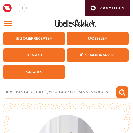
AANMELDEN
BEZOEK ONZE ANDERE WEBSITES
☀️ ZOMERRECEPTEN
MOSSELEN
RECEPTEN
TOMAAT
🍹 ZOMERDRANKJES
WEEKMENU
SALADES
CHAT MET MAIA
INSPIRATIE
MIJN BEWAARDE RECEPTEN